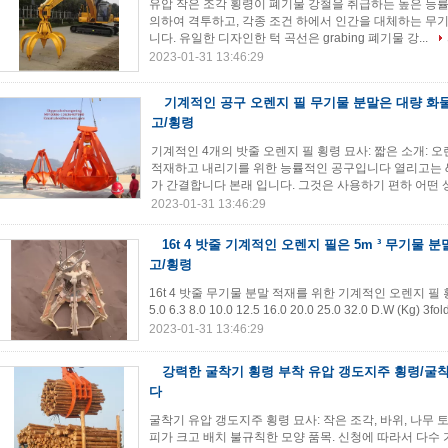
유압 작은 조각 횡령이 폐기물 강철을 취급하는 높은 능률적
의하여 격투하고, 각종 조건 하에서 인간을 대체하는 무기
니다. 유일한 디자인한 턱 곡선은 grabing 폐기물 강...
2023-01-31 13:46:29
기계적인 공구 오렌지 필 무기물 분말은 대량 화
고/횡령
기계적인 4개의 밧줄 오렌지 필 횡령 묘사: 짧은 소개: 오
적재하고 내리기를 위한 능률적인 공구입니다 열리고는 &
가 간결합니다 본래 입니다. 그것은 사용하기 편하 어떤 상.
2023-01-31 13:46:29
16t 4 밧줄 기계적인 오렌지 필은 5m ³ 무기물 
고/횡령
16t 4 밧줄 무기물 분말 적재를 위한 기계적인 오렌지 필 횡령 5
5.0 6.3 8.0 10.0 12.5 16.0 20.0 25.0 32.0 D.W (Kg) 3f
2023-01-31 13:46:29
강력한 굴착기 횡령 부착 유압 갱도지주 횡령/굴
다
굴착기 유압 갱도지주 횡령 묘사: 작은 조각, 바위, 나무 토
피가 크고 배치 불규칙한 모양 품목. 신청에 따라서 다수