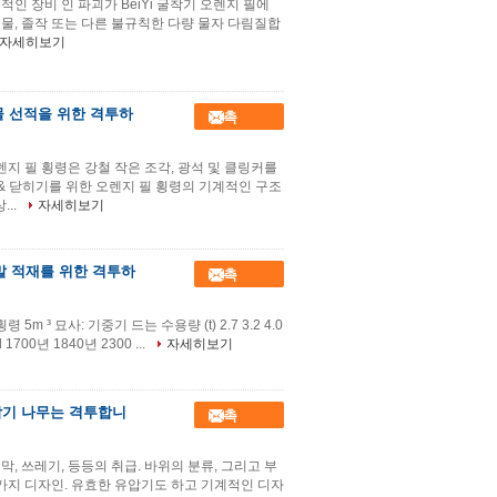
인 장비 인 파괴가 BeiYi 굴착기 오렌지 필에
물, 졸작 또는 다른 불규칙한 다량 물자 다림질합
자세히보기
물 선적을 위한 격투하
접촉
렌지 필 횡령은 강철 작은 조각, 광석 및 클링커를
 닫히기를 위한 오렌지 필 횡령의 기계적인 구조
..
자세히보기
분말 적재를 위한 격투하
접촉
m ³ 묘사: 기중기 드는 수용량 (t) 2.7 3.2 4.0
old 1700년 1840년 2300 ...
자세히보기
착기 나무는 격투합니
접촉
막, 쓰레기, 등등의 취급. 바위의 분류, 그리고 부
 가지 디자인. 유효한 유압기도 하고 기계적인 디자