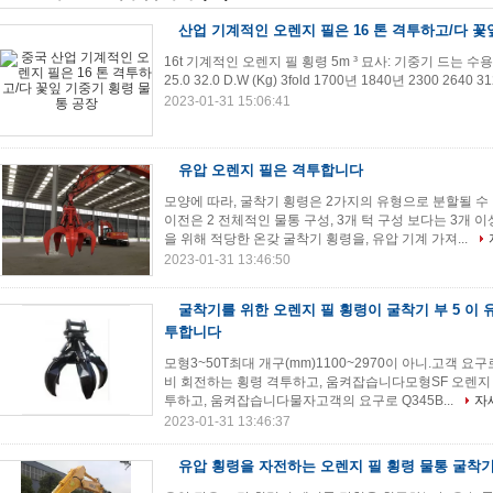
산업 기계적인 오렌지 필은 16 톤 격투하고/다 꽃
16t 기계적인 오렌지 필 횡령 5m ³ 묘사: 기중기 드는 수용량 (t) 2.7
25.0 32.0 D.W (Kg) 3fold 1700년 1840년 2300 2640 31
2023-01-31 15:06:41
유압 오렌지 필은 격투합니다
모양에 따라, 굴착기 횡령은 2가지의 유형으로 분할될 수 
이전은 2 전체적인 물통 구성, 3개 턱 구성 보다는 3개
을 위해 적당한 온갖 굴착기 횡령을, 유압 기계 가져...
2023-01-31 13:46:50
굴착기를 위한 오렌지 필 횡령이 굴착기 부 5 이 
투합니다
모형3~50T최대 개구(mm)1100~2970이 아니.고객 요구
비 회전하는 횡령 격투하고, 움켜잡습니다모형SF 오렌지
투하고, 움켜잡습니다물자고객의 요구로 Q345B...
자
2023-01-31 13:46:37
유압 횡령을 자전하는 오렌지 필 횡령 물통 굴착