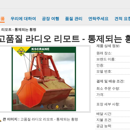
제품
우리에 대하여
공장 여행
품질 관리
연락주세요
견적 요
 리모트 - 통제되는 횡령
고품질 라디오 리모트 - 통제되는 
제품 상세 정보:
원래 장소:
브랜드 이름:
인증:
모델 번호:
결제 및 배송 조건:
최소 주문 수량:
가격:
포장 세부 사항:
배달 시간:
큰 이미지 :
고품질 라디오 리모트 - 통제되는 횡령
지불 조건:
공급 능력: