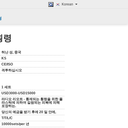
Korean
청
횡령
허난 성, 중국
KS
CE/ISO
격투하십시오
1 세트
USD3000-USD15000
라디오 리모트 - 통제되는 횡령을 위한 플
라스틱에 의하여 길쌈되는 피복에 의해
포장하는.
당신의 예금을 받기 후에 20 일 안에,
T/T/L/C
10000sets/per 년