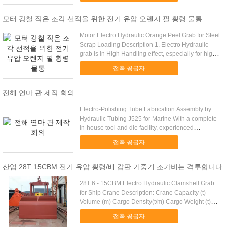
모터 강철 작은 조각 선적을 위한 전기 유압 오렌지 필 횡령 물통
Motor Electro Hydraulic Orange Peel Grab for Steel
Scrap Loading Description 1. Electro Hydraulic
grab is in High Handling effect, especially for high
...
접촉 공급자
전해 연마 관 제작 회의
Electro-Polishing Tube Fabrication Assembly by
Hydraulic Tubing J525 for Marine With a complete
in-house tool and die facility, experienced
toolmakers ...
접촉 공급자
산업 28T 15CBM 전기 유압 횡령/배 갑판 기중기 조가비는 격투합니다
28T 6 - 15CBM Electro Hydraulic Clamshell Grab
for Ship Crane Description: Crane Capacity (t)
Volume (m) Cargo Density(t/m) Cargo Weight (t)
Grab ...
접촉 공급자