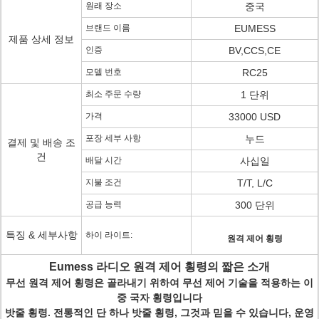
원래 장소
중국
브랜드 이름
EUMESS
제품 상세 정보
인증
BV,CCS,CE
모델 번호
RC25
최소 주문 수량
1 단위
가격
33000 USD
포장 세부 사항
누드
결제 및 배송 조
건
배달 시간
사십일
지불 조건
T/T, L/C
공급 능력
300 단위
특징 & 세부사항
하이 라이트:
원격 제어 횡령
Eumess 라디오 원격 제어 횡령의 짧은 소개
무선 원격 제어 횡령은 골라내기 위하여 무선 제어 기술을 적용하는 이
중 국자 횡령입니다
밧줄 횡령. 전통적인 단 하나 밧줄 횡령, 그것과 믿을 수 있습니다, 운영