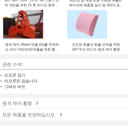
6m ³ 8m ³ 10m ³ 12 m ³ 배 기중기 선
배조장 및 대량 운송 수송용 애플리
적 석탄을 위한 25 톤 라디오 원격 제
케이션에 맞춤형 길이 및 제3자 검사
어 횡령
가루화 해상 크레인
원격 제어 36mm 밧줄 Dia를 적재하
건조한 화물선 화물 선적을 위한
는 바다 석탄/모래/곡물을 위한 횡령
28T 무선 라디오 원격 제어 횡령
을 격투하십시오
관련 수색:
리모콘 잡기
리모콘은 잡습니다
그래브 버킷
원격 제어 횡령
모든 제품을 전망하십시오