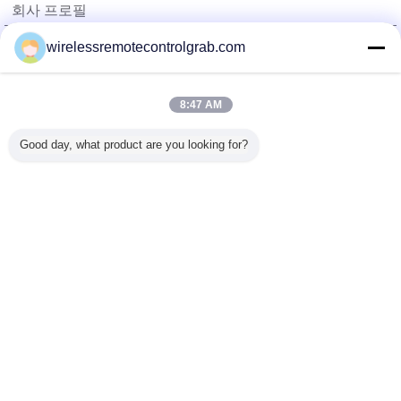
회사 프로필
China Remote Control Grab Online Market
wirelessremotecontrolgrab.com
검증된 공급 업체
Trust Seal
Verified Suplier
8:47 AM
Good day, what product are you looking for?
홈
모든 제품
사이트맵
연락처
견적 요청
언어를 바꾸십시오