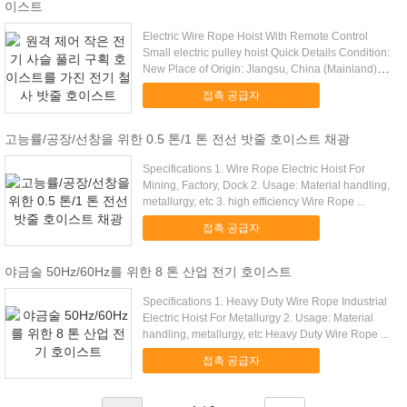
이스트
Electric Wire Rope Hoist With Remote Control
Small electric pulley hoist Quick Details Condition:
New Place of Origin: JIangsu, China (Mainland)
Brand ...
접촉 공급자
고능률/공장/선창을 위한 0.5 톤/1 톤 전선 밧줄 호이스트 채광
Specifications 1. Wire Rope Electric Hoist For
Mining, Factory, Dock 2. Usage: Material handling,
metallurgy, etc 3. high efficiency Wire Rope ...
접촉 공급자
야금술 50Hz/60Hz를 위한 8 톤 산업 전기 호이스트
Specifications 1. Heavy Duty Wire Rope Industrial
Electric Hoist For Metallurgy 2. Usage: Material
handling, metallurgy, etc Heavy Duty Wire Rope ...
접촉 공급자