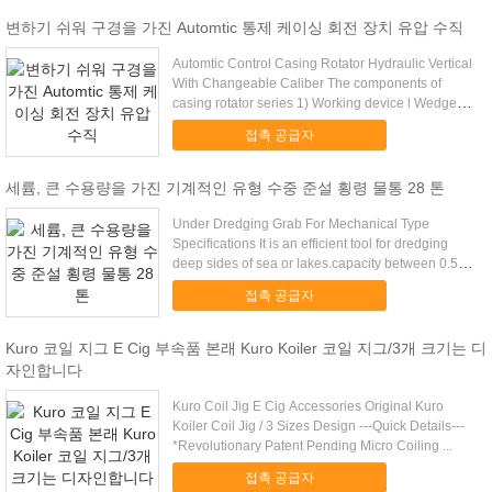
변하기 쉬워 구경을 가진 Automtic 통제 케이싱 회전 장치 유압 수직
Automtic Control Casing Rotator Hydraulic Vertical
With Changeable Caliber The components of
casing rotator series 1) Working device l Wedge
clamping ...
접촉 공급자
세륨, 큰 수용량을 가진 기계적인 유형 수중 준설 횡령 물통 28 톤
Under Dredging Grab For Mechanical Type
Specifications It is an efficient tool for dredging
deep sides of sea or lakes.capacity between 0.5
m3 up to 5 ...
접촉 공급자
Kuro 코일 지그 E Cig 부속품 본래 Kuro Koiler 코일 지그/3개 크기는 디
자인합니다
Kuro Coil Jig E Cig Accessories Original Kuro
Koiler Coil Jig / 3 Sizes Design ---Quick Details---
*Revolutionary Patent Pending Micro Coiling ...
접촉 공급자