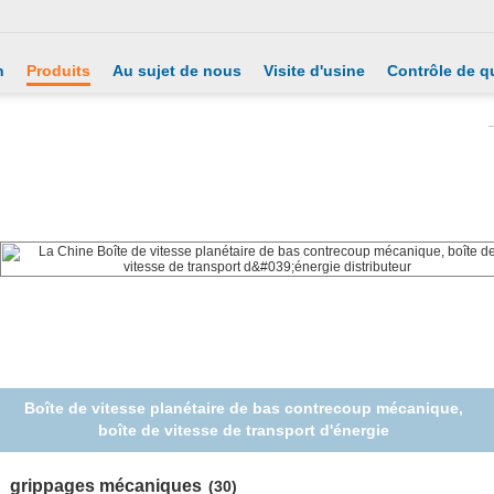
n
Produits
Au sujet de nous
Visite d'usine
Contrôle de qu
300kg verrouillant le positionneur horizontal de tambour de
grippage de tambour monté par fourchette de système
grippages mécaniques
(30)