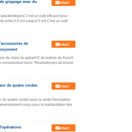
de grippage avec du
Contact
actéristiques C'est un outil efficace pour
ty entre 0,5 m3 jusqu'à 5 m3 C'est un outil
d'accessoires de
Contact
conçoivent
ires de clope du gabarit E de bobine de Kuro/3
 de enroulement micro *Revolutionary de brevet
eur de quatre cordes
Contact
 de quatre cordes pour la vente Description :
 généralement conçu pour la manipulation des
d'opérations
Contact