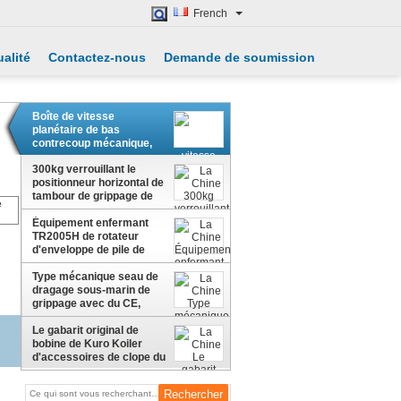
French
alité
Contactez-nous
Demande de soumission
Boîte de vitesse
planétaire de bas
contrecoup mécanique,
boîte de vitesse de
transport d'énergie
300kg verrouillant le
positionneur horizontal de
tambour de grippage de
tambour monté par
Équipement enfermant
fourchette de système
TR2005H de rotateur
d'enveloppe de pile de
trou
Type mécanique seau de
dragage sous-marin de
grippage avec du CE,
grande capacité 28
tonnes
Le gabarit original de
bobine de Kuro Koiler
d'accessoires de clope du
gabarit E de bobine de
Kuro/3 tailles conçoivent