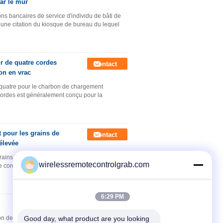
ar le mur
s bancaires de service d'individu de bâti de
 une citation du kiosque de bureau du lequel
r de quatre cordes
Contact
on en vrac
quatre pour le charbon de chargement
 cordes est généralement conçu pour la
 pour les grains de
Contact
 élevée
rains de chargement à l'épreuve des fuites
wirelessremotecontrolgrab.com
re cordes est généralement conçu pour la
6:29 PM
Contact
on de grippage mécanique de quatre câbles :Le
Good day, what product are you looking 