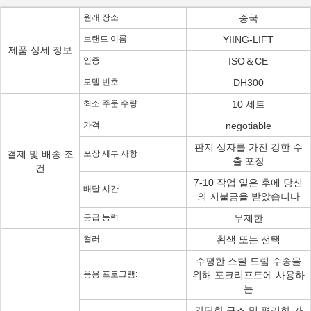
원래 장소
중국
브랜드 이름
YIING-LIFT
제품 상세 정보
인증
ISO＆CE
모델 번호
DH300
최소 주문 수량
10 세트
가격
negotiable
판지 상자를 가진 강한 수
결제 및 배송 조
포장 세부 사항
출 포장
건
7-10 작업 일은 후에 당신
배달 시간
의 지불금을 받았습니다
공급 능력
무제한
컬러:
황색 또는 선택
수평한 스틸 드럼 수송을
응용 프로그램:
위해 포크리프트에 사용하
는
간단한 구조 및 편리한 가