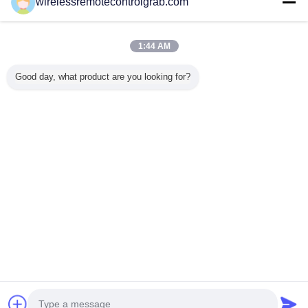
wirelessremotecontrolgrab.com
Trust Seal
Verified Suplier
1:44 AM
홈
Good day, what product are you looking for?
모든 제품
사이트맵
연락처
견적 요청
언어를 바꾸십시오
가득 차있는 위치
Copyright © 2015 - 2026 China Remote Control Grab Online Market.
All rights reserved.