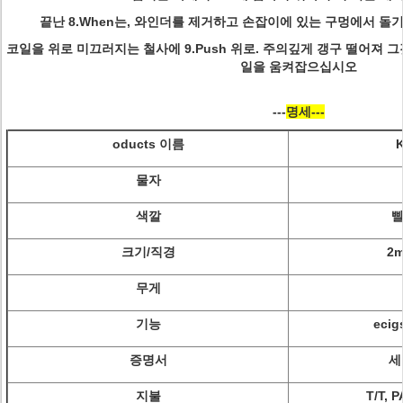
끝난 8.When는, 와인더를 제거하고 손잡이에 있는 구멍에서 돌
코일을 위로 미끄러지는 철사에 9.Push 위로. 주의깊게 갱구 떨어져 
일을 움켜잡으십시오
---
명세---
oducts 이름
물자
색깔
빨
크기/직경
2m
무게
기능
eci
증명서
세
지불
T/T,