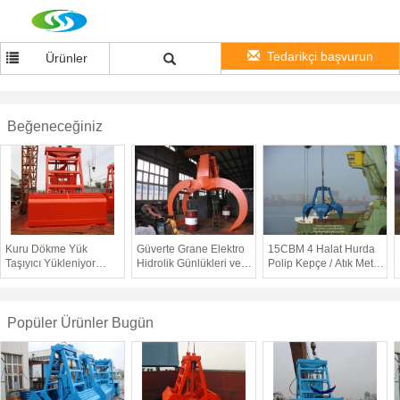
Tedarikçi başvurun
Ürünler
Beğeneceğiniz
Kuru Dökme Yük
Güverte Grane Elektro
15CBM 4 Halat Hurda
Taşıyıcı Yükleniyor
Hidrolik Günlükleri ve
Polip Kepçe / Atık Metal
15CBM 28T Kablosuz
Ahşap Büyük Kapasite
Mekanik Polip Bucekt
Uzaktan Kumandalı
için / Kereste tut Polip
Kepçe
Popüler Ürünler Bugün