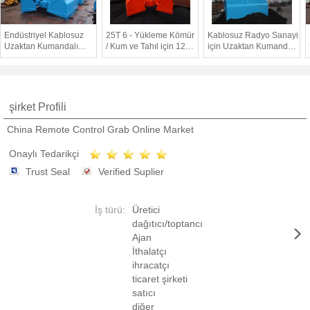
Endüstriyel Kablosuz
25T 6 - Yükleme Kömür
Kablosuz Radyo Sanayi
Uzaktan Kumandalı
/ Kum ve Tahıl için 12m³
için Uzaktan Kumanda
Kepçe Kepçe Uzun
Kablosuz Uzaktan
Vinç Kepçe 25 Ton Ağır
Hizmet Ömrü ve
Kumanda tut
Dayanıklı
şirket Profili
China Remote Control Grab Online Market
Onaylı Tedarikçi
Trust Seal
Verified Suplier
İş türü:
Üretici
dağıtıcı/toptancı
Ajan
İthalatçı
ihracatçı
ticaret şirketi
satıcı
diğer