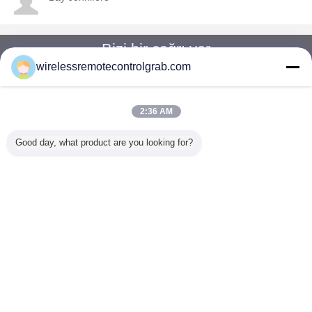
Bizi bir çağrı ver
wirelessremotecontrolgrab.com
Bizi arayın
2:36 AM
Ana sayfa
Good day, what product are you looking for?
Tüm ürünler
Hakkımızda
Bize ulaşın
Teklif isteği
Dil değiştir