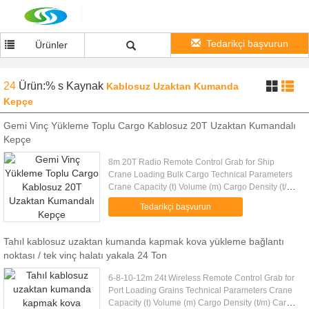
Tedarikçi başvurun
Ürünler
24
Ürün:% s
Kaynak
Kablosuz Uzaktan Kumanda
Kepçe
Gemi Vinç Yükleme Toplu Cargo Kablosuz 20T Uzaktan Kumandalı
Kepçe
8m 20T Radio Remote Control Grab for Ship
Crane Loading Bulk Cargo Technical Parameters
Crane Capacity (t) Volume (m) Cargo Density (t/m)
Cargo Weight (t) Grab Weight (t) Grab Model (EH)
Tedarikçi başvurun
Mark 10 4-6m 1.25-0.83 ...
Tahıl kablosuz uzaktan kumanda kapmak kova yükleme bağlantı
noktası / tek vinç halatı yakala 24 Ton
6-8-10-12m 24t Wireless Remote Control Grab for
Port Loading Grains Technical Parameters Crane
Capacity (t) Volume (m) Cargo Density (t/m) Cargo