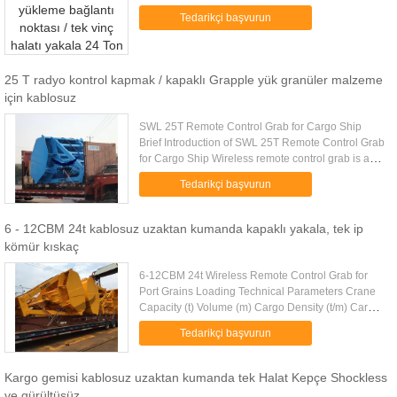
Weight (t) Grab Weight (t) Grab Model (EH) Mark
Tedarikçi başvurun
10 4-6m 1.25-0.83 ...
25 T radyo kontrol kapmak / kapaklı Grapple yük granüler malzeme
için kablosuz
SWL 25T Remote Control Grab for Cargo Ship
Brief Introduction of SWL 25T Remote Control Grab
for Cargo Ship Wireless remote control grab is a
dual scoop grab that applies radio control
Tedarikçi başvurun
technique to single rope ...
6 - 12CBM 24t kablosuz uzaktan kumanda kapaklı yakala, tek ip
kömür kıskaç
6-12CBM 24t Wireless Remote Control Grab for
Port Grains Loading Technical Parameters Crane
Capacity (t) Volume (m) Cargo Density (t/m) Cargo
Weight (t) Grab Weight (t) Grab Model (EH) Mark
Tedarikçi başvurun
10 4-6m 1.25-0.83 5 ...
Kargo gemisi kablosuz uzaktan kumanda tek Halat Kepçe Shockless
ve gürültüsüz