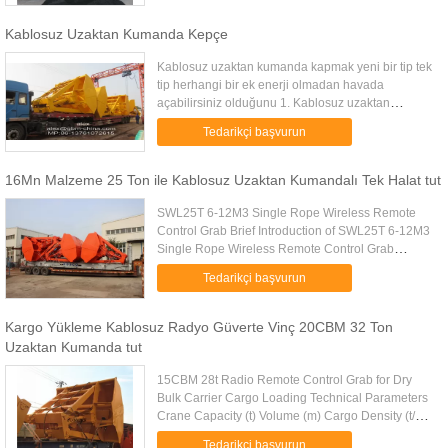
Kablosuz Uzaktan Kumanda Kepçe
Kablosuz uzaktan kumanda kapmak yeni bir tip tek
tip herhangi bir ek enerji olmadan havada
açabilirsiniz olduğunu 1. Kablosuz uzaktan
kumanda kapmak herhangi bir ek enerji olmadan
Tedarikçi başvurun
havada açılan yeni bir tür tek ...
16Mn Malzeme 25 Ton ile Kablosuz Uzaktan Kumandalı Tek Halat tut
SWL25T 6-12M3 Single Rope Wireless Remote
Control Grab Brief Introduction of SWL25T 6-12M3
Single Rope Wireless Remote Control Grab
Wireless remote control grab is a dual scoop grab
Tedarikçi başvurun
that applies radio control ....
Kargo Yükleme Kablosuz Radyo Güverte Vinç 20CBM 32 Ton
Uzaktan Kumanda tut
15CBM 28t Radio Remote Control Grab for Dry
Bulk Carrier Cargo Loading Technical Parameters
Crane Capacity (t) Volume (m) Cargo Density (t/m)
Cargo Weight (t) Grab Weight (t) Grab Model (EH)
Tedarikçi başvurun