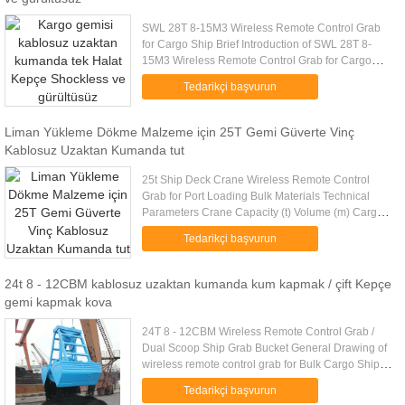
SWL 28T 8-15M3 Wireless Remote Control Grab
for Cargo Ship Brief Introduction of SWL 28T 8-
15M3 Wireless Remote Control Grab for Cargo
Ship Wireless remote control grab is a dual scoop
Tedarikçi başvurun
grab that applies radio ....
Liman Yükleme Dökme Malzeme için 25T Gemi Güverte Vinç
Kablosuz Uzaktan Kumanda tut
25t Ship Deck Crane Wireless Remote Control
Grab for Port Loading Bulk Materials Technical
Parameters Crane Capacity (t) Volume (m) Cargo
Density (t/m) Cargo Weight (t) Grab Weight (t) Grab
Tedarikçi başvurun
Model (EH) Mark 10 4...
24t 8 - 12CBM kablosuz uzaktan kumanda kum kapmak / çift Kepçe
gemi kapmak kova
24T 8 - 12CBM Wireless Remote Control Grab /
Dual Scoop Ship Grab Bucket General Drawing of
wireless remote control grab for Bulk Cargo Ship
Technical Parameters of wireless remote control
Tedarikçi başvurun
grab for Bulk Cargo ....