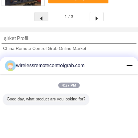
Mark 10 4-6m 1.25-0...
1 / 3
şirket Profili
China Remote Control Grab Online Market
Onaylı Tedarikçi
wirelessremotecontrolgrab.com
Trust Seal
Verified Suplier
4:27 PM
Ana sayfa
Good day, what product are you looking for?
Tüm ürünler
Hakkımızda
Bize ulaşın
Teklif isteği