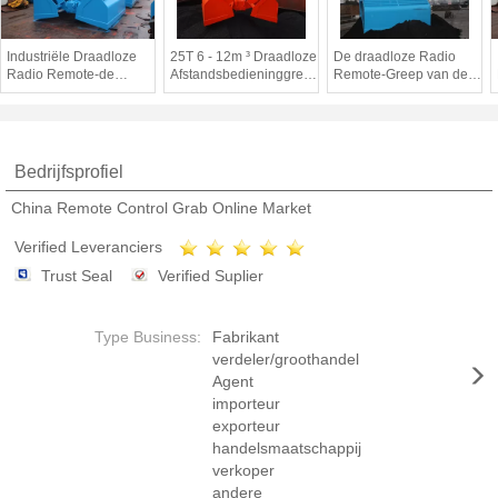
Industriële Draadloze
25T 6 - 12m ³ Draadloze
De draadloze Radio
Radio Remote-de
Afstandsbedieninggreep
Remote-Greep van de
Emmer Lange
voor
Controlekraan 25 Ton
Levensduur van de
Ladingssteenkool/Zand
Op zwaar werk
Controlegreep en
en Korrel
berekend voor
Duurzaam
Industrieel
Bedrijfsprofiel
China Remote Control Grab Online Market
Verified Leveranciers
Trust Seal
Verified Suplier
Type Business:
Fabrikant
verdeler/groothandel
Agent
importeur
exporteur
handelsmaatschappij
verkoper
andere