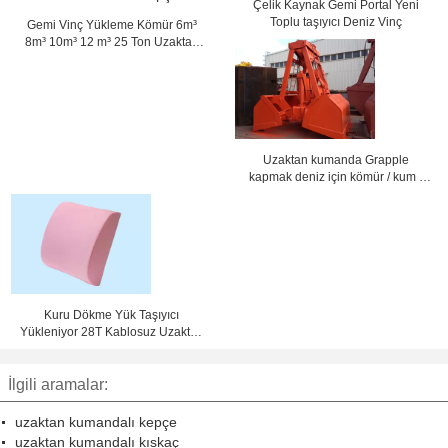
Çelik Kaynak Gemi Portal Yeni
Toplu taşıyıcı Deniz Vinç
Gemi Vinç Yükleme Kömür 6m³
8m³ 10m³ 12 m³ 25 Ton Uzaktan
Kumandalı Kepçe
Uzaktan kumanda Grapple
kapmak deniz için kömür / kum /
tahıl 36 mm ip Dia yükleme
Kuru Dökme Yük Taşıyıcı
Yükleniyor 28T Kablosuz Uzaktan
Kumandalı Kepçe
İlgili aramalar:
uzaktan kumandalı kepçe
uzaktan kumandalı kıskaç