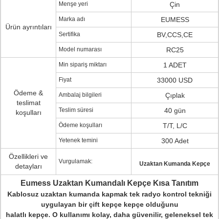
Menşe yeri
Çin
Marka adı
EUMESS
Ürün ayrıntıları
Sertifika
BV,CCS,CE
Model numarası
RC25
Min sipariş miktarı
1 ADET
Fiyat
33000 USD
Ödeme &
Ambalaj bilgileri
Çıplak
teslimat
Teslim süresi
40 gün
koşulları
Ödeme koşulları
T/T, L/C
Yetenek temini
300 Adet
Özellikleri ve
Vurgulamak:
Uzaktan Kumanda Kepçe
detayları
Eumess Uzaktan Kumandalı Kepçe Kısa Tanıtım
Kablosuz uzaktan kumanda kapmak tek radyo kontrol tekniği
uygulayan bir çift kepçe kepçe olduğunu
halatlı kepçe.
O kullanımı kolay, daha güvenilir, geleneksel tek