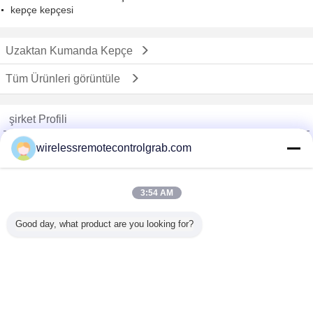
kepçe kepçesi
Uzaktan Kumanda Kepçe
Tüm Ürünleri görüntüle
şirket Profili
China Remote Control Grab Online Market
wirelessremotecontrolgrab.com
Onaylı Tedarikçi
Trust Seal
Verified Suplier
3:54 AM
Good day, what product are you looking for?
Ana sayfa
Tüm ürünler
Hakkımızda