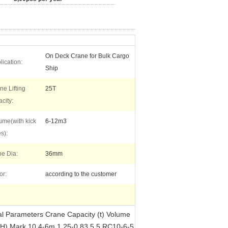
On Deck Crane for Bulk Cargo
lication:
Ship
ne Lifting
25T
city:
ume(with kick
6-12m3
s):
e Dia:
36mm
or:
according to the customer
al Parameters Crane Capacity (t) Volume
(EH) Mark 10 4-6m 1.25-0.83 5 5 RC10-6-5