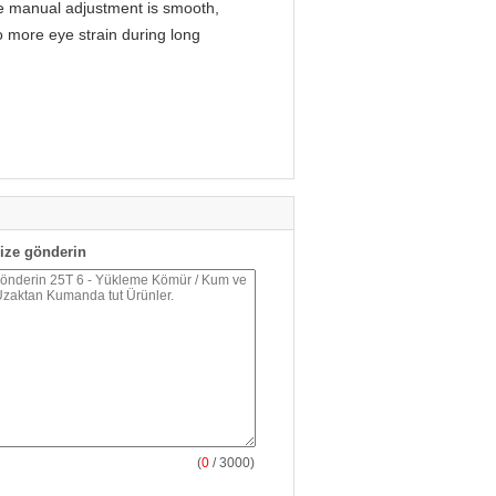
 The manual adjustment is smooth,
o more eye strain during long
ize gönderin
(
0
/ 3000)