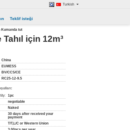
Turkish
şın
Teklif isteği
n Kumanda tut
Tahıl için 12m³
China
EUMESS
BV/CCS/CE
RC25-12-9.5
şulları:
ity:
1pc
negotiable
Naked
30 days after received your
payment
T/T,L/C or Western Union
3,00pcs per year