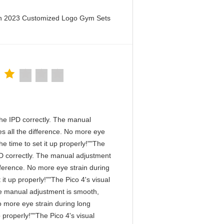
en 2023 Customized Logo Gym Sets
n the IPD correctly. The manual
s all the difference. No more eye
e time to set it up properly!""The
 IPD correctly. The manual adjustment
fference. No more eye strain during
it up properly!""The Pico 4's visual
 The manual adjustment is smooth,
o more eye strain during long
 properly!""The Pico 4's visual