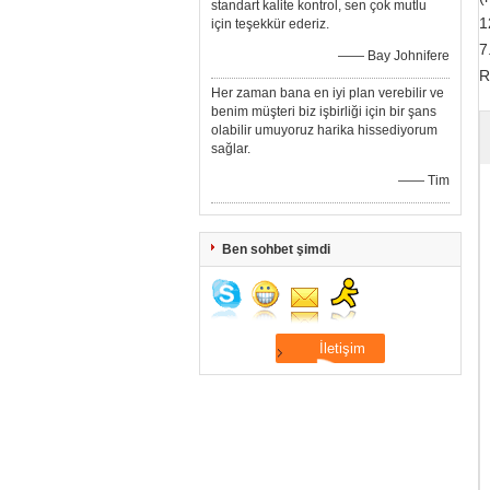
standart kalite kontrol, sen çok mutlu
1
için teşekkür ederiz.
7
—— Bay Johnifere
R
Her zaman bana en iyi plan verebilir ve
benim müşteri biz işbirliği için bir şans
olabilir umuyoruz harika hissediyorum
sağlar.
—— Tim
Ben sohbet şimdi