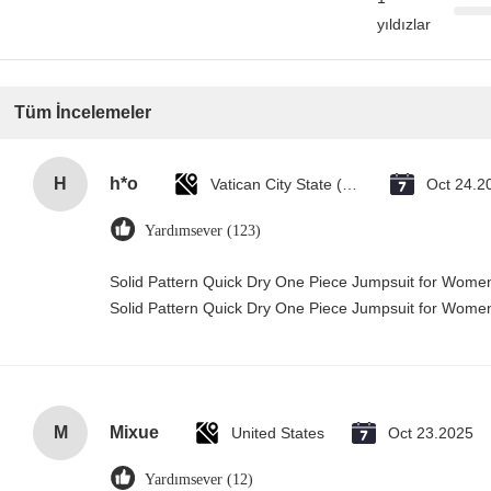
yıldızlar
Tüm İncelemeler
H
h*o
Vatican City State (Holy See)
Oct 24.2
Yardımsever (123)
Solid Pattern Quick Dry One Piece Jumpsuit for Wom
Solid Pattern Quick Dry One Piece Jumpsuit for Wom
M
Mixue
United States
Oct 23.2025
Yardımsever (12)