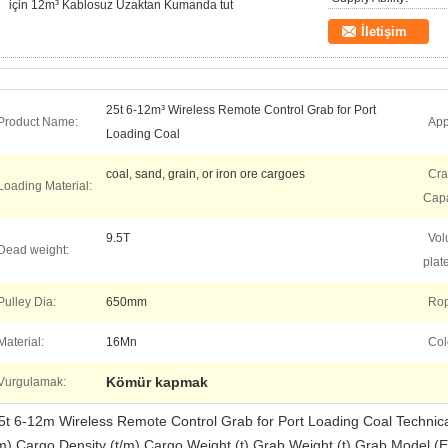
için 12m³ Kablosuz Uzaktan Kumanda tut
İletişim
25t 6-12m³ Wireless Remote Control Grab for Port
Product Name:
App
Loading Coal
coal, sand, grain, or iron ore cargoes
Cra
Loading Material:
Capa
9.5T
Vol
Dead weight:
plate
Pulley Dia:
650mm
Rop
Material:
16Mn
Col
Kömür kapmak
Vurgulamak:
5t 6-12m Wireless Remote Control Grab for Port Loading Coal Technic
m) Cargo Density (t/m) Cargo Weight (t) Grab Weight (t) Grab Model 