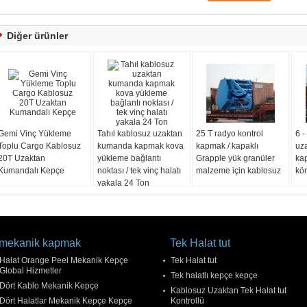
Diğer ürünler
Gemi Vinç Yükleme
Tahıl kablosuz uzaktan
25 T radyo kontrol
6 
Toplu Cargo Kablosuz
kumanda kapmak kova
kapmak / kapaklı
uz
20T Uzaktan
yükleme bağlantı
Grapple yük granüler
kap
Kumandalı Kepçe
noktası / tek vinç halatı
malzeme için kablosuz
kö
yakala 24 Ton
mekanik kapmak
Tek Halat tut
Halat Orange Peel Mekanik Kepçe
Tek Halat tut
Global Hizmetler
Tek halatlı kepçe kepçe
Dört Kablo Mekanik Kepçe
Kablosuz Uzaktan Tek Halat tut
Dört Halatlar Mekanik Kepçe Kepçe
Kontrollü