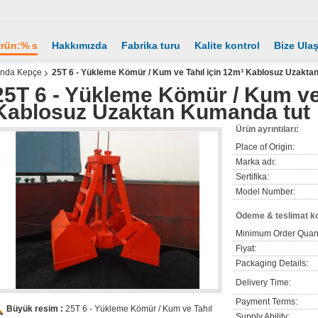
rün:% s
Hakkımızda
Fabrika turu
Kalite kontrol
Bize Ula
anda Kepçe
25T 6 - Yükleme Kömür / Kum ve Tahıl için 12m³ Kablosuz Uzakta
25T 6 - Yükleme Kömür / Kum ve 
Kablosuz Uzaktan Kumanda tut
Ürün ayrıntıları:
Place of Origin:
Marka adı:
Sertifika:
Model Number:
Ödeme & teslimat ko
Minimum Order Quant
Fiyat:
Packaging Details:
Delivery Time:
Payment Terms:
Büyük resim :
25T 6 - Yükleme Kömür / Kum ve Tahıl
Supply Ability: