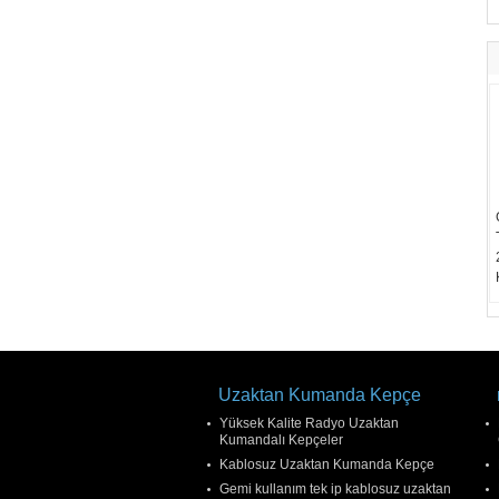
Uzaktan Kumanda Kepçe
Yüksek Kalite Radyo Uzaktan
Kumandalı Kepçeler
Kablosuz Uzaktan Kumanda Kepçe
Gemi kullanım tek ip kablosuz uzaktan