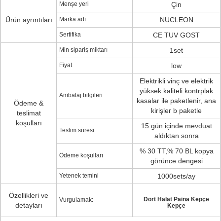
Menşe yeri
Çin
Ürün ayrıntıları
Marka adı
NUCLEON
Sertifika
CE TUV GOST
Min sipariş miktarı
1set
Fiyat
low
Elektrikli vinç ve elektrik
yüksek kaliteli kontrplak
Ambalaj bilgileri
kasalar ile paketlenir, ana
Ödeme &
kirişler b paketle
teslimat
koşulları
15 gün içinde mevduat
Teslim süresi
aldıktan sonra
% 30 TT,% 70 BL kopya
Ödeme koşulları
görünce dengesi
Yetenek temini
1000sets/ay
Özellikleri ve
Dört Halat Paina Kepçe
Vurgulamak:
detayları
Kepçe