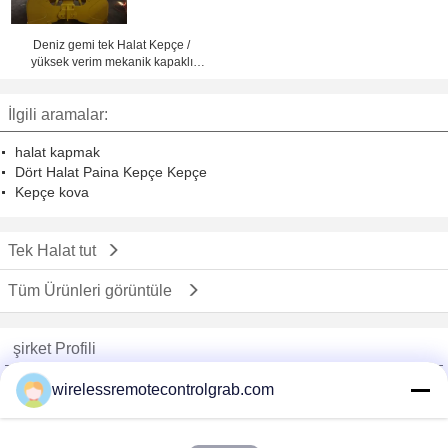
Deniz gemi tek Halat Kepçe /
yüksek verim mekanik kapaklı
kapmak kova
İlgili aramalar:
halat kapmak
Dört Halat Paina Kepçe Kepçe
Kepçe kova
Tek Halat tut
Tüm Ürünleri görüntüle
şirket Profili
China Remote Control Grab Online Market
wirelessremotecontrolgrab.com
Onaylı Tedarikçi
Trust Seal
Verified Suplier