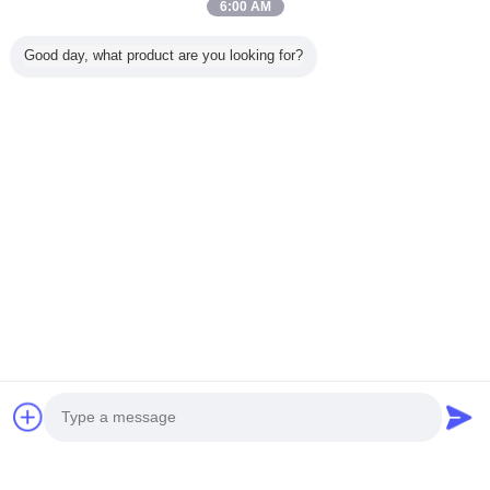
6:00 AM
Good day, what product are you looking for?
Ana sayfa
Tüm ürünler
Hakkımızda
Bize ulaşın
Teklif isteği
Dil değiştir
Tam Sitesi
Copyright © 2015 - 2025 wirelessremotecontrolgrab.com.
All rights reserved.
Developed by
ECER