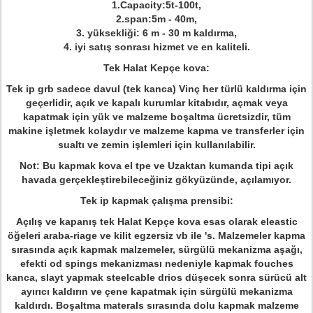
1.Capacity:5t-100t,
2.span:5m - 40m,
3. yüksekliği: 6 m - 30 m kaldırma,
4. iyi satış sonrası hizmet ve en kaliteli.
Tek Halat Kepçe kova:
Tek ip grb sadece davul (tek kanca) Vinç her türlü kaldırma için
geçerlidir, açık ve kapalı kurumlar kitabıdır, açmak veya
kapatmak için yük ve malzeme boşaltma ücretsizdir, tüm
makine işletmek kolaydır ve malzeme kapma ve transferler için
sualtı ve zemin işlemleri için kullanılabilir.
Not: Bu kapmak kova el tpe ve Uzaktan kumanda tipi açık
havada gerçekleştirebileceğiniz gökyüzünde, açılamıyor.
Tek ip kapmak çalışma prensibi:
Açılış ve kapanış tek Halat Kepçe kova esas olarak eleastic
öğeleri araba-riage ve kilit egzersiz vb ile 's. Malzemeler kapma
sırasında açık kapmak malzemeler, sürgülü mekanizma aşağı,
efekti od spings mekanizması nedeniyle kapmak fouches
kanca, slayt yapmak steelcable drios düşecek sonra sürücü alt
ayırıcı kaldırın ve çene kapatmak için sürgülü mekanizma
kaldırdı. Boşaltma materals sırasında dolu kapmak malzeme