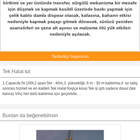
birikimi ve yer üstünde transfer, sürgülü mekanizma bir mesafe
için düşmek ve kapmak kesildi üzerinde baskı yapmak için
çelik kablo damla dispear olacak, kafasına, baharın etkisi
nedeniyle kapmak paçayı gitmek dönecek, sürücü yeniden
asansörleri ve çene alt ayırıcı ve malzeme ölü yük etkileri
nedeniyle açılacak.
Tedarikçi başvurun
Tek Halat tut
1.Capacity:5t-100t,2.span:5m - 40m,3. yüksekliği: 6 m - 30 m kaldırma,4. iyi satış
sonrası hizmet ve en kaliteli.Tek Halat Kepçe kova:Tek ip grb sadece davul (tek
kanca) Vinç her türlü kaldırma için geçerlidir, ...
Bunları da beğenebilirsin