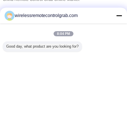
검증된 공급 업체
wirelessremotecontrolgrab.com
Trust Seal
Verified Suplier
8:04 PM
홈
Good day, what product are you looking for?
모든 제품
사이트맵
연락처
견적 요청
언어를 바꾸십시오
가득 차있는 위치