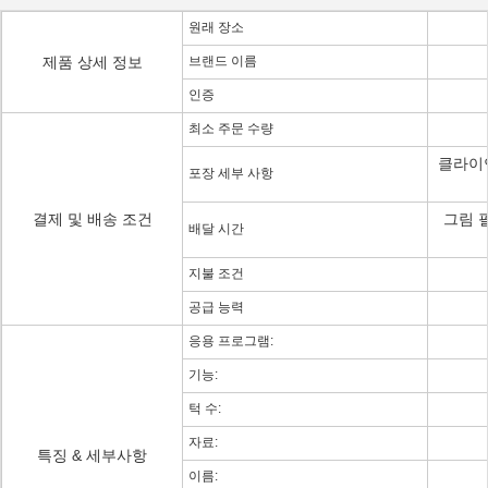
원래 장소
제품 상세 정보
브랜드 이름
인증
최소 주문 수량
클라이
포장 세부 사항
결제 및 배송 조건
그림 
배달 시간
지불 조건
공급 능력
응용 프로그램:
기능:
턱 수:
자료:
특징 & 세부사항
이름: