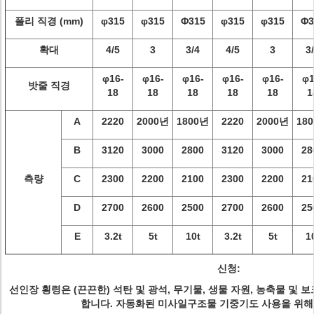
폴리 직경 (mm)
φ315
φ315
Φ315
φ315
φ315
Φ3
확대
4/5
3
3/4
4/5
3
3
φ16-
φ16-
φ16-
φ16-
φ16-
φ1
밧줄 직경
18
18
18
18
18
1
A
2220
2000년
1800년
2220
2000년
18
B
3120
3000
2800
3120
3000
28
측량
C
2300
2200
2100
2300
2200
21
D
2700
2600
2500
2700
2600
25
E
3.2t
5t
10t
3.2t
5t
1
신청:
선인장 횡령은 (끈끈한) 석탄 및 광석, 무기물, 생물 자원, 농축물 및
합니다. 자동화된 미사일구조물 기중기도 사용을 위해