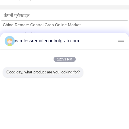
कंपनी प्रोफाइल
China Remote Control Grab Online Market
सत्यापित आपूर्तिकर्ताओं
wirelessremotecontrolgrab.com
Trust Seal
Verified Suplier
12:53 PM
होम
Good day, what product are you looking for?
सभी उत्पाद
हमारे बारे में
हमसे संपर्क करें
एक बोली का अनुरोध
भाषा बदलें