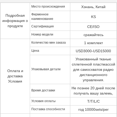
Место происхождения
Хэнань, Китай
Фирменное
Подробная
KS
наименование
информация о
продукте
Сертификация
CE/ISO
Номер модели
сражайтесь
Количество мин заказа
1 комплект
Цена
USD3000-USD15000
Упакованный тканью
сплетенной пластмассой
Упаковывая детали
для самосхватов радио
Оплата и
дистанционного
доставка
управления.
Условия
Не познее 20 дней после
Время доставки
получать вашу залемь,
Условия оплаты
T/T/L/C
Поставка способности
год 10000sets/per