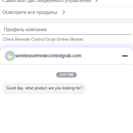
Самосхват дистанционного управления
Осмотрите все продукты
Профиль компании
China Remote Control Grab Online Market
проверенных поставщиков
wirelessremotecontrolgrab.com
Trust Seal
Verified Suplier
4:07 PM
Главная страница
Good day, what product are you looking for?
Все продукты
Карта сайта
контактные данные
Отправить запрос