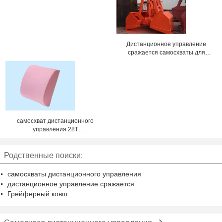
нагрузки крана корабля
Дистанционное управление
сражается самосхваты для
морских угля/песка/зерна
нагружая Dia веревочки 36mm
самосхват дистанционного
управления 28T
беспроволочный Рейдио для
сухой нагрузки груза судно-
Родственные поиски:
сухогруза
самосхваты дистанционного управления
дистанционное управление сражается
Грейферный ковш