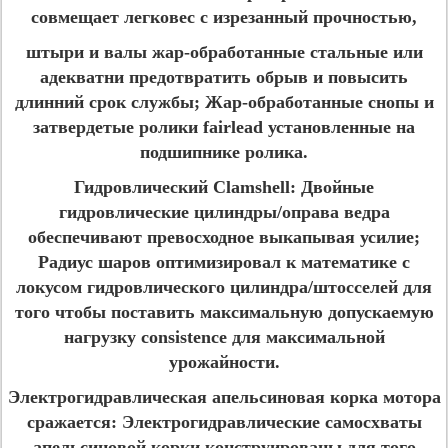
совмещает легковес с изрезанный прочностью,
штыри и валы жар-обработанные стальные или
адекватни предотвратить обрыв и повысить
длинний срок службы; Жар-обработанные снопы и
затвердетые ролики fairlead установленные на
подшипнике ролика.
Гидровлический Clamshell:
Двойные
гидровлические цилиндры/оправа ведра
обеспечивают превосходное выкапывая усилие;
Радиус шаров оптимизировал к математике с
локусом гидровлического цилиндра/штосселей для
того чтобы поставить максимальную допускаемую
нагрузку consistence для максимальной
урожайности.
Электрогидравлическая апельсиновая корка мотора
сражается
: Электрогидравлические самосхваты
апельсиновой корки конструированы для того