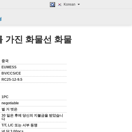
Korean
청
자를 가진 화물선 화물
중국
EUMESS
BV/CCS/CE
RC25-12-9.5
1PC
negotiable
벌 거 벗은
30 일은 후에 당신의 지불금을 받았습니
다
T/T, L/C 또는 서부 동맹
년 당 3,00pcs