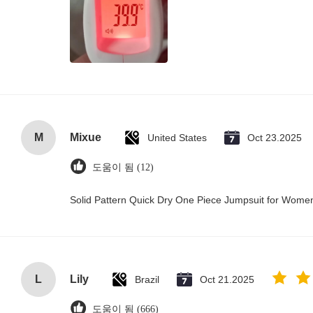
M
Mixue
United States
Oct 23.2025
도움이 됨 (12)
Solid Pattern Quick Dry One Piece Jumpsuit for Wom
L
Lily
Brazil
Oct 21.2025
도움이 됨 (666)