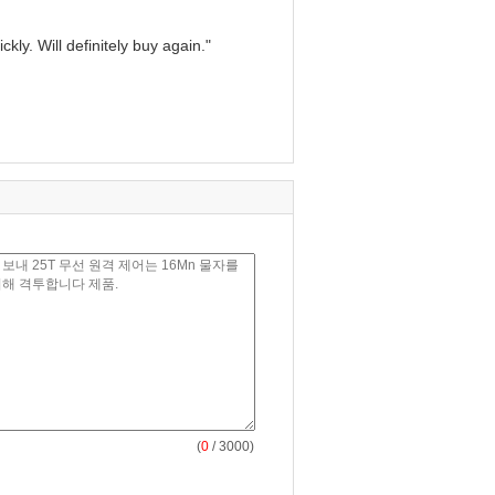
kly. Will definitely buy again."
(
0
/ 3000)