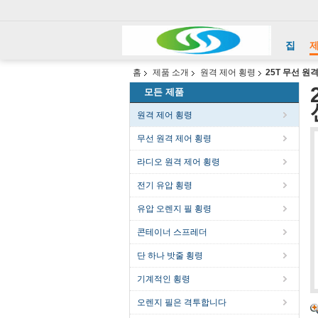
집
홈
제품 소개
원격 제어 횡령
25T 무선 원
모든 제품
원격 제어 횡령
무선 원격 제어 횡령
라디오 원격 제어 횡령
전기 유압 횡령
유압 오렌지 필 횡령
콘테이너 스프레더
단 하나 밧줄 횡령
기계적인 횡령
오렌지 필은 격투합니다