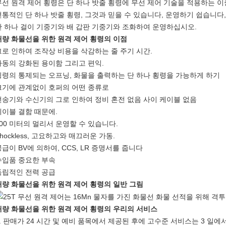
무선 원격 제어 횡령은 단 하나 밧줄 횡령에 무선 제어 기술을 적용하는 이
전통적인 단 하나 밧줄 횡령, 그것과 믿을 수 있습니다, 운영하기 쉽습니
단 하나 걸이 기중기와 배 갑판 기중기와 조화하여 운영하십시오.
대량 화물선을 위한 원격 제어 횡령의 이점
그로 인하여 조작상 비용을 삭감하는 줄 주기 시간.
가동의 강화된 용이함 그리고 편익.
횡령의 통제되는 오프닝, 화물을 출력하는 단 하나 횡령을 가능하게 하기
크기에 관계없이 호퍼의 어떤 종류로
전송기와 수신기의 그로 인하여 정비 혼전 없음 사이 케이블 없음
케이블 결함 때문에.
100 미터의 멀리서 운영할 수 있습니다.
hockless, 고요하고와 매끄러운 가동.
공급이 BV에 의하여, CCS, LR 증명서를 줍니다
수입품 중요한 부속
독립적인 전력 공급
대량 화물선을 위한 원격 제어 횡령의 일반 그림
대량 화물선을 위한 원격 제어 횡령의 우리의 서비스
1. 판매가 24 시간 및 예비 품목에서 제공된 후에 고수준 서비스는 3 일