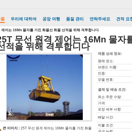
제품
우리에 대하여
공장 여행
품질 관리
연락주세요
견적 요
격 제어는 16Mn 물자를 가진 화물선 화물 선적을 위해 격투합니다
25T 무선 원격 제어는 16Mn 물
선적을 위해 격투합니다
제품 상세 정보:
원래 장소:
브랜드 이름:
인증:
모델 번호:
결제 및 배송 조건:
최소 주문 수량:
가격:
포장 세부 사항:
배달 시간:
지불 조건:
큰 이미지 :
25T 무선 원격 제어는 16Mn 물자를 가진 화물
공급 능력: