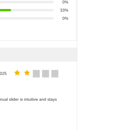
0%
33%
0%
2025
al slider is intuitive and stays
！