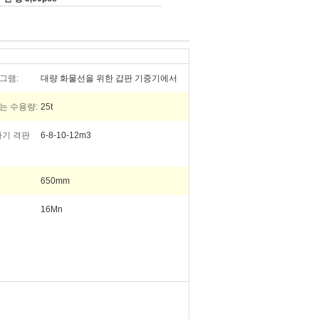
그램:
대량 화물선을 위한 갑판 기중기에서
는 수용량:
25t
차기 격판
6-8-10-12m3
650mm
16Mn