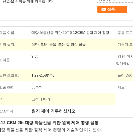
선 화물 선적을 위해 격투합니다
접촉
제품 이름:
대량 화물선을 위한 25T 6-12CBM 원격 제어 횡령
응용 프로
선적 물자:
석탄, 모래, 곡물, 또는 철 광석 화물
기중기 드
9.5t
양 (걷어
사하중:
덮개에):
쌓인 조밀도:
1.29-2.58t/ m3
폴리 Dia:
밧줄 dia:
36mm
재료:
색:
고객에 따라
원격 제어 격투하십시오
강조하다:
-12 CBM 25t 대량 화물선을 위한 원격 제어 횡령 물통
대량 화물선을 위한 원격 제어 횡령의 기술적인 매개변수