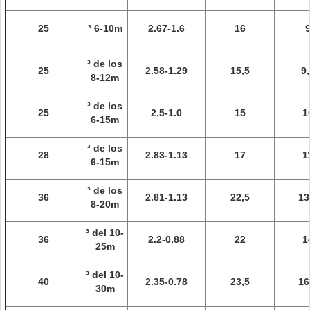
25
³ 6-10m
2.67-1.6
16
³ de los
25
2.58-1.29
15,5
9,
8-12m
³ de los
25
2.5-1.0
15
1
6-15m
³ de los
28
2.83-1.13
17
1
6-15m
³ de los
36
2.81-1.13
22,5
13
8-20m
³ del 10-
36
2.2-0.88
22
1
25m
³ del 10-
40
2.35-0.78
23,5
16
30m