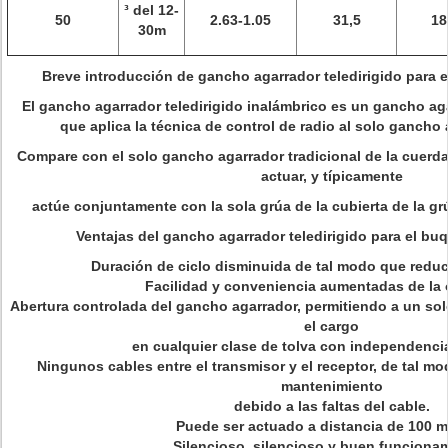
³ del 12-
50
2.63-1.05
31,5
18
30m
Breve introducción de gancho agarrador teledirigido para e
El gancho agarrador teledirigido inalámbrico es un gancho ag
que aplica la técnica de control de radio al solo gancho 
Compare con el solo gancho agarrador tradicional de la cuerda, 
actuar, y típicamente
actúe conjuntamente con la sola grúa de la cubierta de la gr
Ventajas del gancho agarrador teledirigido para el bu
Duración de ciclo disminuida de tal modo que reduc
Facilidad y conveniencia aumentadas de la 
Abertura controlada del gancho agarrador, permitiendo a un so
el cargo
en cualquier clase de tolva con independenci
Ningunos cables entre el transmisor y el receptor, de tal m
mantenimiento
debido a las faltas del cable.
Puede ser actuado a distancia de 100 m
Silencioso, silencioso y buen funciona