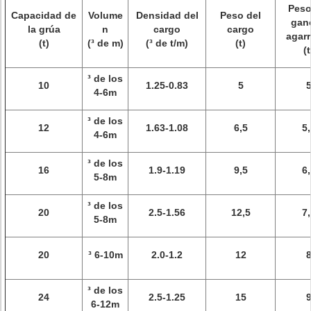
Peso
Capacidad de
Volume
Densidad del
Peso del
gan
la grúa
n
cargo
cargo
agar
(t)
(³ de m)
(³ de t/m)
(t)
(t
³ de los
10
1.25-0.83
5
4-6m
³ de los
12
1.63-1.08
6,5
5,
4-6m
³ de los
16
1.9-1.19
9,5
6,
5-8m
³ de los
20
2.5-1.56
12,5
7,
5-8m
20
³ 6-10m
2.0-1.2
12
³ de los
24
2.5-1.25
15
6-12m