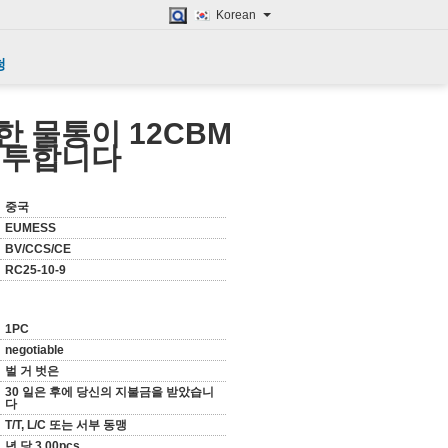
Korean
청
 물통이 12CBM
격투합니다
중국
EUMESS
BV/CCS/CE
RC25-10-9
1PC
negotiable
벌 거 벗은
30 일은 후에 당신의 지불금을 받았습니
다
T/T, L/C 또는 서부 동맹
년 당 3,00pcs