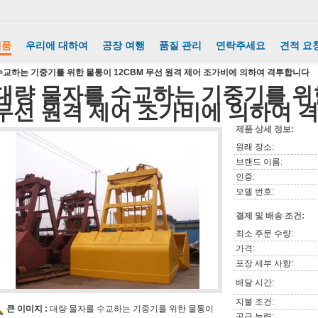
제품
우리에 대하여
공장 여행
품질 관리
연락주세요
견적 요
수교하는 기중기를 위한 물통이 12CBM 무선 원격 제어 조가비에 의하여 격투합니다
대량 물자를 수교하는 기중기를 위한
무선 원격 제어 조가비에 의하여 
제품 상세 정보:
원래 장소:
브랜드 이름:
인증:
모델 번호:
결제 및 배송 조건:
최소 주문 수량:
가격:
포장 세부 사항:
배달 시간:
지불 조건:
큰 이미지 :
대량 물자를 수교하는 기중기를 위한 물통이
공급 능력: