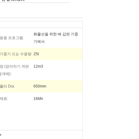
화물선을 위한 배 갑판 기중
응용 프로그램:
기에서
기중기 드는 수용량:
25t
양 (걷어차기 격판
12m3
덮개에):
폴리 Dia:
650mm
재료:
16Mn
³