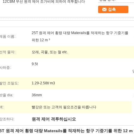
12CBM 무선 원격 제어 조가비에 의하여 격투합니다
접촉
25T 원격 제어 횡령 대량 Materails를 적재하는 항구 기중기를
제품 이름:
위한 12 m ³
선적 물자:
모래, 곡물, 또는 철 etc.
9.5t
사하중:
쌓인 조밀도:
1.29-2.58t/ m3
밧줄 dia:
36mm
색:
빨강은 또는 고객의 필요조건을 따릅니다
원격 제어 격투하십시오
강조하다:
5T 원격 제어 횡령 대량 Materails를 적재하는 항구 기중기를 위한 12 m 