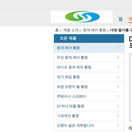
집
홈
제품 소개
원격 제어 횡령
대량 물자를 
모든 제품
원격 제어 횡령
무선 원격 제어 횡령
라디오 원격 제어 횡령
전기 유압 횡령
유압 오렌지 필 횡령
콘테이너 스프레더
단 하나 밧줄 횡령
기계적인 횡령
오렌지 필은 격투합니다