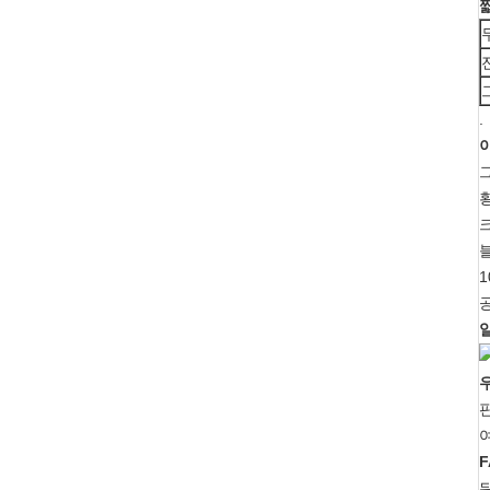
.
블
1
여
F