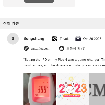
전체 리뷰
S
Songshang
Tuvalu
Oct 29.2025
trustpilot.com
도움이 됨 (1)
"Setting the IPD on my Pico 4 was a game-changer! Th
most ranges, and the difference in sharpness is notice