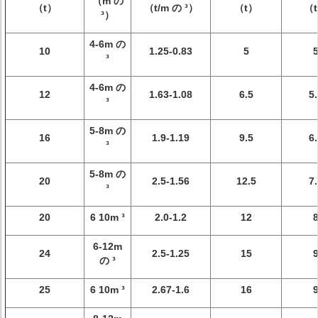
（m の
（t）
（t/m の ³）
（t）
（
³）
4-6m の
10
1.25-0.83
5
³
4-6m の
12
1.63-1.08
6.5
5.
³
5-8m の
16
1.9-1.19
9.5
6.
³
5-8m の
20
2.5-1.56
12.5
7.
³
20
6 10m ³
2.0-1.2
12
6-12m
24
2.5-1.25
15
の ³
25
6 10m ³
2.67-1.6
16