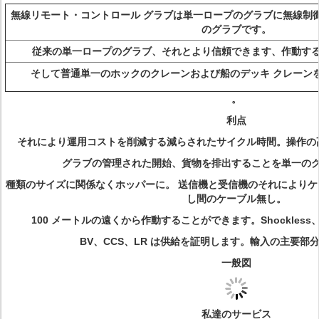
無線リモート・コントロール グラブは単一ロープのグラブに無線制
のグラブです。
従来の単一ロープのグラブ、それとより信頼できます、作動す
そして普通単一のホックのクレーンおよび船のデッキ クレーン
。
利点
それにより運用コストを削減する減らされたサイクル時間。操作の
グラブの管理された開始、貨物を排出することを単一の
種類のサイズに関係なくホッパーに。 送信機と受信機のそれにより
し間のケーブル無し。
100 メートルの遠くから作動することができます。Shockles
BV、CCS、LR は供給を証明します。輸入の主要部
一般図
私達のサービス