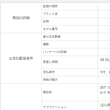
起源の場所
ブランド名
商品の詳細
証明
モデル番号
最小注文数量
価格
パッケージの詳細
お支払配送条件
30 
受渡し時間
支払条件
T/T
供給の能力
25T
製品名:
ルク M
ばら
アプリケーション: