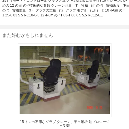
25T リモート・コントロール グラブ バルク Materails に荷を積む港クレーンのた
めの 12 の m の ³ 技術的な変数 クレーン容量 （t） 容積 （m の ³） 貨物密度 （t/m
の ³） 貨物重量 （t） グラブの重量 （t） グラブ モデル （EH） 印 10 4-6m の ³
1.25-0.83 5 5 RC10-6-5 12 4-6m の ³ 1.63-1.08 6.5 5.5 RC12-6...
また好むかもしれません
15 トンの不用なグラブ クレーン、半自動/自動プロシージ
ャ制御