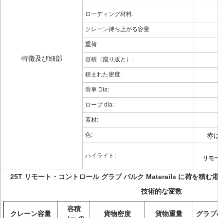
ローディング材料:
クレーン持ち上がる容量:
重荷:
特徴及び細部
容積（蹴り版と）:
積まれた密度:
滑車 Dia:
ロープ dia:
素材:
色:
赤
ハイライト:
リモ
25T リモート・コントロール グラブ バルク Materails に荷を積む港
技術的な変数
容積
クレーン容量
貨物密度
貨物重量
グラブ