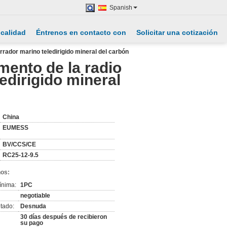
Spanish
 calidad
Éntrenos en contacto con
Solicitar una cotización
rrador marino teledirigido mineral del carbón
amento de la radio
edirigido mineral
China
EUMESS
BV/CCS/CE
RC25-12-9.5
nos:
ínima:
1PC
negotiable
tado:
Desnuda
30 días después de recibieron
su pago