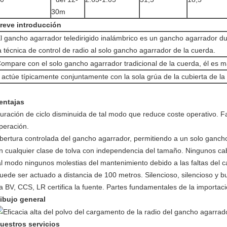
30m
reve introducción
l gancho agarrador teledirigido inalámbrico es un gancho agarrador du
a técnica de control de radio al solo gancho agarrador de la cuerda.
ompare con el solo gancho agarrador tradicional de la cuerda, él es más
 actúe típicamente conjuntamente con la sola grúa de la cubierta de la
entajas
uración de ciclo disminuida de tal modo que reduce coste operativo. F
peración.
bertura controlada del gancho agarrador, permitiendo a un solo ganch
n cualquier clase de tolva con independencia del tamaño. Ningunos cabl
al modo ningunos molestias del mantenimiento debido a las faltas del c
uede ser actuado a distancia de 100 metros. Silencioso, silencioso y 
a BV, CCS, LR certifica la fuente. Partes fundamentales de la importa
ibujo general
uestros servicios