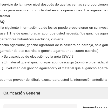
l servicio de la mayor nivel después de que las ventas se proporcione
 días para asegurar productividad en sus operaciones. Los ingenieros s
ltramar.
AQ
i la siguiente información ua de los se puede proporcionar en su invest
lase 1.The de gancho agarrador que usted necesita (los ganchos agarr
garradores hidráulicos eléctricos, cubierta
ancho agarrador, gancho agarrador de la cáscara de naranja, solo ga
garrador de dos cuerdas o gancho agarrador de cuatro cuerdas)
. ¿Su capacidad de elevación de la grúa (SWL)?
. ¿El material que el gancho agarrador descarga (nombre o densidad)
. ¿El volumen del gancho agarrador y el material que el gancho agarr
odemos proveer del dibujo exacto para usted la información antedicha
Calificación General
Instantánea de