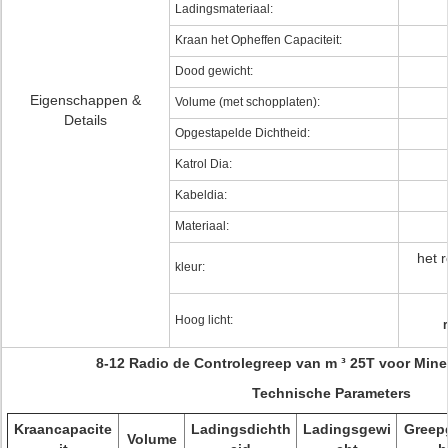
Ladingsmateriaal:
Kraan het Opheffen Capaciteit:
Dood gewicht:
Eigenschappen &
Volume (met schopplaten):
Details
Opgestapelde Dichtheid:
Katrol Dia:
Kabeldia:
Materiaal:
het 
kleur:
Hoog licht:
8-12 Radio de Controlegreep van m ³ 25T voor Mine
Technische Parameters
Kraancapacite
Ladingsdichth
Ladingsgewi
Greep
Volume