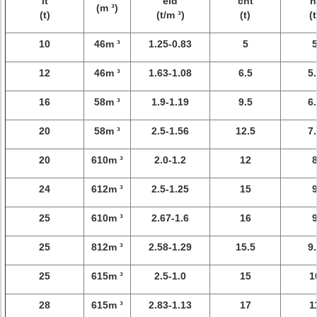
it
eid
cht
h
(m ³)
(t)
(t/m ³)
(t)
(t
10
46m ³
1.25-0.83
5
12
46m ³
1.63-1.08
6.5
5.
16
58m ³
1.9-1.19
9.5
6.
20
58m ³
2.5-1.56
12.5
7.
20
610m ³
2.0-1.2
12
24
612m ³
2.5-1.25
15
25
610m ³
2.67-1.6
16
25
812m ³
2.58-1.29
15.5
9.
25
615m ³
2.5-1.0
15
1
28
615m ³
2.83-1.13
17
1