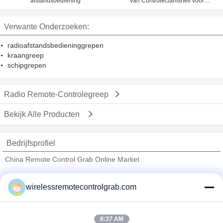
afstandsbediening
van Controleclamshell voor
Havenkraan die Bulkmaterails
laden
Verwante Onderzoeken:
radioafstandsbedieninggrepen
kraangreep
schipgrepen
Radio Remote-Controlegreep
Bekijk Alle Producten
Bedrijfsprofiel
China Remote Control Grab Online Market
Verified Leveranciers
wirelessremotecontrolgrab.com
Trust Seal
Verified Suplier
8:37 AM