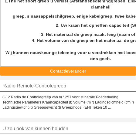
1.The het soort greep u vereist (Afstandsbedieninggrepen, Ele
clamshell
greep, sinaasappelschilgreep, enige kabelgreep, twee kabel
2. Uw kraan het opheffen capaciteit (
3. Het materiaal de greep maakt leeg (naam of
4. Het volume van de greep en het materiaal de g
Wij kunnen nauwkeurige tekening voor u verstrekken met bov
ons geeft.
Contactleverancier
Radio Remote-Controlegreep
8-12 Radio de Controlegreep van m ³ 25T voor Minerale Poederlading
Technische Parameters Kraancapaciteit (t) Volume (m ³) Ladingsdichtheid (t/m ³)
Ladingsgewicht (t) Greepgewicht (t) Greepmodel (EH) Teken 10 ...
U zou ook van kunnen houden