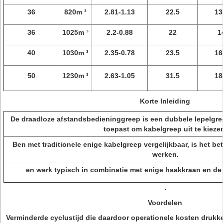
36
820m ³
2.81-1.13
22.5
13
36
1025m ³
2.2-0.88
22
1
40
1030m ³
2.35-0.78
23.5
16
50
1230m ³
2.63-1.05
31.5
18
Korte Inleiding
De draadloze afstandsbedieninggreep is een dubbele lepelgre
toepast om kabelgreep uit te kieze
Ben met traditionele enige kabelgreep vergelijkbaar, is het be
werken.
en werk typisch in combinatie met enige haakkraan en de
.
Voordelen
Verminderde cyclustijd die daardoor operationele kosten druk