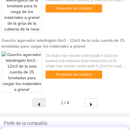
Parameters Crane Capacity (t) Volume (m) Cargo
Density (t/m) Cargo Weight (t) Grab Weight (t) Grab
Proveedor del contacto
Model (EH) Mark 10 4-6m 1....
Gancho agarrador teledirigido 6m3 - 12m3 de la sola cuerda de 25
toneladas para cargar los materiales a granel
25 single rope remote control grab 6-12m3 for
loading bulk materials Brief Introduction of 25
single rope remote control grab 6-12m3 for loading
bulk materials Wireless remote control grab is a
Proveedor del contacto
dual scoop grab ...
1 / 4
Perfil de la compañía