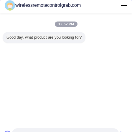
China Remote Control Grab Online Market
wirelessremotecontrolgrab.com
proveedores calificados
Trust Seal
Verified Suplier
12:52 PM
Good day, what product are you looking for?
Inicio
Todos los productos
Mapa del Sitio
Contactar Ahora
Solicitar una cotización
Cambie la lengua
Sitio lleno