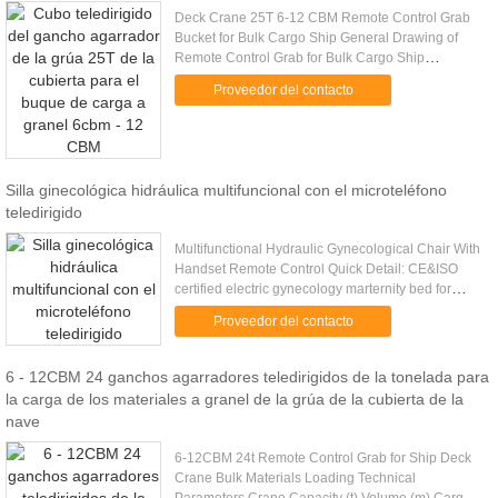
Deck Crane 25T 6-12 CBM Remote Control Grab
Bucket for Bulk Cargo Ship General Drawing of
Remote Control Grab for Bulk Cargo Ship
Technical Parameters of Remote Control Grab for
Proveedor del contacto
Bulk Cargo Ship Crane Capacity ....
Silla ginecológica hidráulica multifuncional con el microteléfono
teledirigido
Multifunctional Hydraulic Gynecological Chair With
Handset Remote Control Quick Detail: CE&ISO
certified electric gynecology marternity bed for
lying in bed women Imported Denmark Linak
Proveedor del contacto
motors for movements of ...
6 - 12CBM 24 ganchos agarradores teledirigidos de la tonelada para
la carga de los materiales a granel de la grúa de la cubierta de la
nave
6-12CBM 24t Remote Control Grab for Ship Deck
Crane Bulk Materials Loading Technical