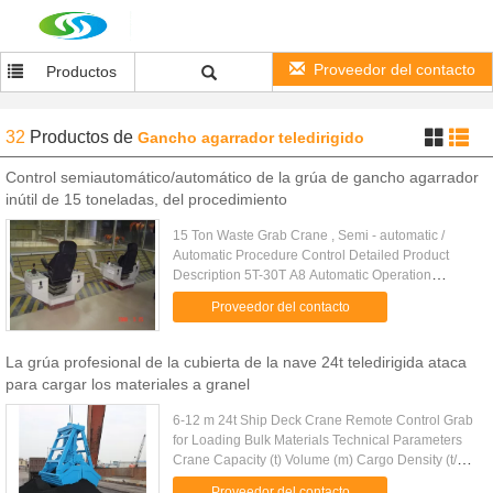
Proveedor del contacto
Productos
32
Productos
de
Gancho agarrador teledirigido
Control semiautomático/automático de la grúa de gancho agarrador
inútil de 15 toneladas, del procedimiento
15 Ton Waste Grab Crane , Semi - automatic /
Automatic Procedure Control Detailed Product
Description 5T-30T A8 Automatic Operation
Electric Overhead Crane With Grab For Garbage-
Proveedor del contacto
Burning Power Plant QZLY Series ...
La grúa profesional de la cubierta de la nave 24t teledirigida ataca
para cargar los materiales a granel
6-12 m 24t Ship Deck Crane Remote Control Grab
for Loading Bulk Materials Technical Parameters
Crane Capacity (t) Volume (m) Cargo Density (t/m)
Cargo Weight (t) Grab Weight (t) Grab Model (EH)
Proveedor del contacto