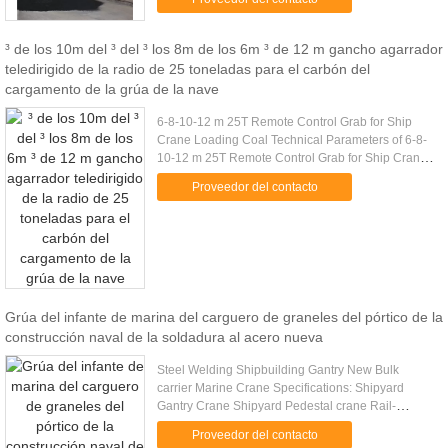
Mark 10 4-6m 1.....
³ de los 10m del ³ del ³ los 8m de los 6m ³ de 12 m gancho agarrador
teledirigido de la radio de 25 toneladas para el carbón del
cargamento de la grúa de la nave
6-8-10-12 m 25T Remote Control Grab for Ship
Crane Loading Coal Technical Parameters of 6-8-
10-12 m 25T Remote Control Grab for Ship Crane
Loading Coal Crane Capacity (t) Volume (m)
Proveedor del contacto
Cargo Density (t/m) Cargo .....
Grúa del infante de marina del carguero de graneles del pórtico de la
construcción naval de la soldadura al acero nueva
Steel Welding Shipbuilding Gantry New Bulk
carrier Marine Crane Specifications: Shipyard
Gantry Crane Shipyard Pedestal crane Rail-
mounted Shipyard crane Box-type Boom Offshore
Proveedor del contacto
Crane Lattice-type Boom offshore ...