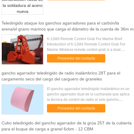
Teledirigido ataque los ganchos agarradores para el carbón/la
arena/el grano marinos que carga el diámetro de la cuerda de 36m m
6-12M3 Remote Control Grab For Marine Brief
Introduction of 6-12M3 Remote Control Grab For
Marine Wireless remote control grab is a dual
scoop grab that applies radio control technique to
Proveedor del contacto
single rope grab. ...
gancho agarrador teledirigido de radio inalámbrico 28T para el
cargamento seco del cargo del carguero de graneles
El gancho agarrador teledirigido inalámbrico es un
gancho agarrador dual de la cucharada que aplica
la técnica de control de radio al solo gancho
agarrador de la cuerda. Compare con el solo
Proveedor del contacto
gancho agarrador ...
Cubo teledirigido del gancho agarrador de la grúa 25T de la cubierta
para el buque de carga a granel 6cbm - 12 CBM