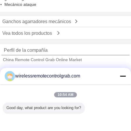
Mecánico ataque
Ganchos agarradores mecánicos
Vea todos los productos
Perfil de la compañía
China Remote Control Grab Online Market
proveedores calificados
wirelessremotecontrolgrab.com
Trust Seal
Verified Suplier
10:54 AM
Inicio
Good day, what product are you looking for?
Todos los productos
Mapa del Sitio