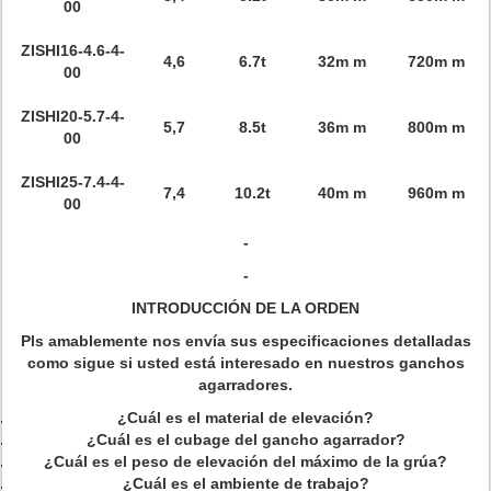
00
ZISHI16-4.6-4-
4,6
6.7t
32m m
720m m
00
ZISHI20-5.7-4-
5,7
8.5t
36m m
800m m
00
ZISHI25-7.4-4-
7,4
10.2t
40m m
960m m
00
-
-
INTRODUCCIÓN DE LA ORDEN
Pls amablemente nos envía sus especificaciones detalladas
como sigue si usted está interesado en nuestros ganchos
agarradores.
¿Cuál es el material de elevación?
¿Cuál es el cubage del gancho agarrador?
¿Cuál es el peso de elevación del máximo de la grúa?
¿Cuál es el ambiente de trabajo?