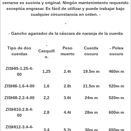
cerrarse es sucinta y original. Ningún mantenimiento requerido
exceptúa engrasar. Es fácil de utilizar y puede trabajar bajo
cualquier circunstancia en orden. -
-
- Gancho agarrador de la cáscara de naranja de la cuerda
-
Tipo de dos
Peso
Cuerda
- Polea
Casquill
cuerdas
muerto
oscuro
oscuro
o.
ZISHI5-1.25-4-
1,25
2.4t
19.5m m
460m m
00
ZISHI6-1.6-4-00
1,6
2.8t
21.5m m
520m m
ZISHI8-2.2-4-00
2,2
3.6t
24m m
520m m
ZISHI10-2.8-4-
2,8
4.4t
28m m
600m m
00
ZISHI12-3.4-4-
3,4
5.2t
30m m
650m m