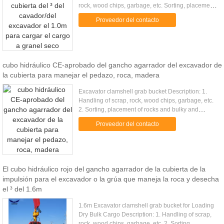
rock, wood chips, garbage, etc. Sorting, placement
of rocks and bulky and irregular shaped items.
Proveedor del contacto
Multiple tine .....
cubo hidráulico CE-aprobado del gancho agarrador del excavador de
la cubierta para manejar el pedazo, roca, madera
Excavator clamshell grab bucket Description: 1.
Handling of scrap, rock, wood chips, garbage, etc.
2. Sorting, placement of rocks and bulky and
irregular shaped items. 3. Multiple tine design
Proveedor del contacto
depending on the ....
El cubo hidráulico rojo del gancho agarrador de la cubierta de la
impulsión para el excavador o la grúa que maneja la roca y desecha
el ³ del 1.6m
1.6m Excavator clamshell grab bucket for Loading
Dry Bulk Cargo Description: 1. Handling of scrap,
rock, wood chips, garbage, etc. 2. Sorting,