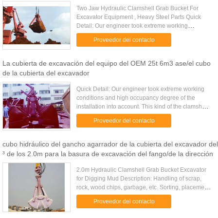
Two Jaw Hydraulic Clamshell Grab Bucket For
Excavator Equipment , Heavy Steel Parts Quick
Detail: Our engineer took extreme working
conditions and high occupancy degree of the
Proveedor del contacto
installation into account. This .....
La cubierta de excavación del equipo del OEM 25t 6m3 ase/el cubo
de la cubierta del excavador
Quick Detail: Our engineer took extreme working
conditions and high occupancy degree of the
installation into account. This kind of the clamshell
grab combines a favorable distribution of forces in
Proveedor del contacto
the ...
cubo hidráulico del gancho agarrador de la cubierta del excavador del
³ de los 2.0m para la basura de excavación del fango/de la dirección
2.0m Hydraulic Clamshell Grab Bucket Excavator
for Digging Mud Description: Handling of scrap,
rock, wood chips, garbage, etc. Sorting, placement
of rocks and bulky and irregular shaped items.
Proveedor del contacto
Multiple tine ...