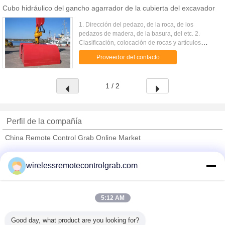
Cubo hidráulico del gancho agarrador de la cubierta del excavador
1. Dirección del pedazo, de la roca, de los
pedazos de madera, de la basura, del etc. 2.
Clasificación, colocación de rocas y artículos
abultados y de forma irregular. 3. Diseño múltiple
Proveedor del contacto
del diente dependiendo ...
1 / 2
Perfil de la compañía
China Remote Control Grab Online Market
proveedores calificados
wirelessremotecontrolgrab.com
Trust Seal
Verified Suplier
5:12 AM
Inicio
Good day, what product are you looking for?