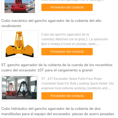
placement of rocks and bulky and irregular shaped
Proveedor del contacto
items. 3. ...
Cubo mecánico del gancho agarrador de la cubierta del alto
rendimiento
Cubo del gancho agarrador de la
cubierta1.Matched con la grúa,2. La operación
fácil e instala,3.Used en plantas, taller,
almacén,4.ISOBreve introducción de cubo
Proveedor del contacto
mecánico del gancho agarrador de la cubierta:1. ...
5T, gancho agarrador de la cubierta de la cuerda de los recambios
cuatro del excavador 10T para el cargamento a granel
5T , 10T Excavator Spare Parts Four Rope
Clamshell Grab For Bulk Loading Quick Detail: Our
engineer took extreme working conditions and
high occupancy degree of the installation into
Proveedor del contacto
account. This kind of the ....
Cubo hidráulico del gancho agarrador de la cubierta de dos
mandíbulas para el equipo del excavador, piezas de acero pesadas