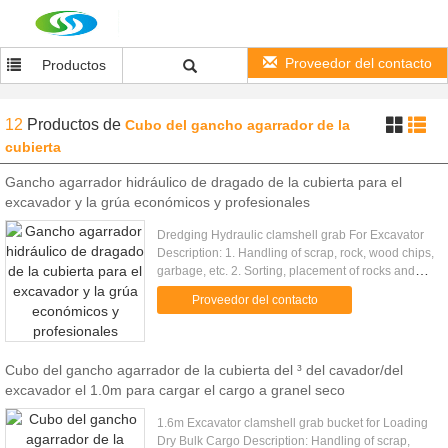
Proveedor del contacto
Productos
12
Productos
de
Cubo del gancho agarrador de la
cubierta
Gancho agarrador hidráulico de dragado de la cubierta para el
excavador y la grúa económicos y profesionales
Dredging Hydraulic clamshell grab For Excavator
Description: 1. Handling of scrap, rock, wood chips,
garbage, etc. 2. Sorting, placement of rocks and
bulky and irregular shaped items. 3. Multiple tine
Proveedor del contacto
design .....
Cubo del gancho agarrador de la cubierta del ³ del cavador/del
excavador el 1.0m para cargar el cargo a granel seco
1.6m Excavator clamshell grab bucket for Loading
Dry Bulk Cargo Description: Handling of scrap,