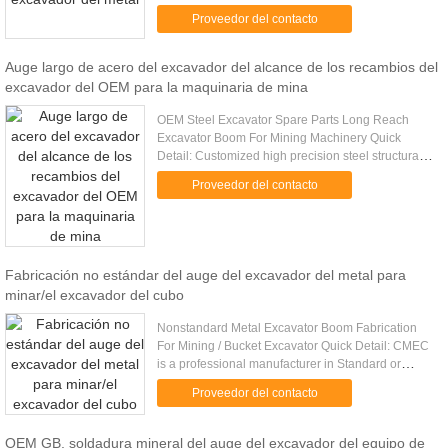
manufacturing. Professional experience and good
Proveedor del contacto
technical support Big customer ...
Auge largo de acero del excavador del alcance de los recambios del
excavador del OEM para la maquinaria de mina
OEM Steel Excavator Spare Parts Long Reach
Excavator Boom For Mining Machinery Quick
Detail: Customized high precision steel structural
fabrication Q345 big metal welding parts heavy
Proveedor del contacto
steel structural constructi...
Fabricación no estándar del auge del excavador del metal para
minar/el excavador del cubo
Nonstandard Metal Excavator Boom Fabrication
For Mining / Bucket Excavator Quick Detail: CMEC
is a professional manufacturer in Standard or
Custom OEM Machinery & Metal welding Work
Proveedor del contacto
manufacturing. Professional ...
OEM GB, soldadura mineral del auge del excavador del equipo de