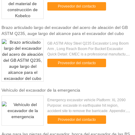
Loaders, Engines, Attachments and other
Proveedor del contacto
equipment Languages: English, ...
Brazo articulado largo del excavador del acero de aleación del GB
ASTM Q235, auge largo del alcance para el excavador del cubo
GB ASTM Alloy Steel Q235 Excavator Long Boom
Arm , Long Reach Boom For Bucket Excavator
Quick Detail: CMEC is a professional manufacturer
in Standard or Custom OEM Machinery & Metal
Proveedor del contacto
welding Work manufacturing. ...
Vehículo del excavador de la emergencia
Emergency excavator vehicle Platform: XL 2090
Purpose: excavate in earthquake hit region,
accident site to remove the barricade. Appendix:
excavator, telescopic boom. Technical data:
Proveedor del contacto
Platform Total length 5867 ...
Auge para las piezas del excavador, horca del excavador de las BS