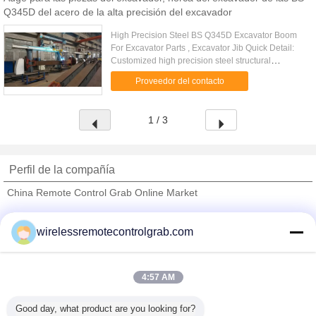
Q345D del acero de la alta precisión del excavador
High Precision Steel BS Q345D Excavator Boom
For Excavator Parts , Excavator Jib Quick Detail:
Customized high precision steel structural
fabrication Q345 big metal welding parts heavy
Proveedor del contacto
steel structural ...
1 / 3
Perfil de la compañía
China Remote Control Grab Online Market
proveedores calificados
wirelessremotecontrolgrab.com
Trust Seal
Verified Suplier
4:57 AM
Inicio
Good day, what product are you looking for?