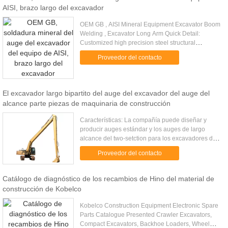
AISI, brazo largo del excavador
OEM GB , AISI Mineral Equipment Excavator Boom
Welding , Excavator Long Arm Quick Detail:
Customized high precision steel structural
fabrication Q345 big metal welding parts heavy
Proveedor del contacto
steel structural construction ...
El excavador largo bipartito del auge del excavador del auge del
alcance parte piezas de maquinaria de construcción
Características: La compañía puede diseñar y
producir auges estándar y los auges de largo
alcance del two-setction para los excavadores de
diversas marcas según el requisito de clientes.
Proveedor del contacto
Con el sistema de dise...
Catálogo de diagnóstico de los recambios de Hino del material de
construcción de Kobelco
Kobelco Construction Equipment Electronic Spare
Parts Catalogue Presented Crawler Excavators,
Compact Excavators, Backhoe Loaders, Wheel