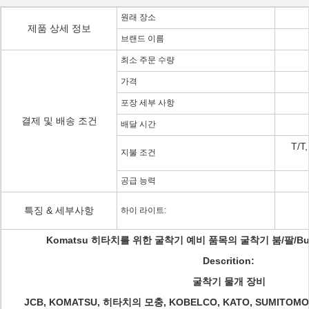
원래 장소
제품 상세 정보
브랜드 이름
최소 주문 수량
가격
포장 세부 사항
결제 및 배송 조건
배달 시간
T/
지불 조건
공급 능력
특징 & 세부사항
하이 라이트:
Komatsu 히타치를 위한 굴착기 예비 품목의 굴착기 붐/팔/Bu
Descrition:
굴착기 물개 장비
JCB, KOMATSU, 히타치의 모충, KOBELCO, KATO, SUMITOMO