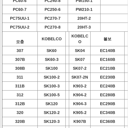
PC60-6
PC240-8
PW150-1
PC60-7
PC250-6
PW210-1
PC75UU-1
PC270-7
20HT-2
PC75UU-2
PC270-8
20HT-3
KOBELC
KOBELCO
볼보
모충
O
307
SK60
SK04
EC140B
307B
SK60-3
SK07
EC160B
308B
SK100
SK07-2
EC210B
311
SK100-2
SK07-2N
EC230B
311B
SK100-3
K903-2
EC240B
312
SK100-5
K904-2
EC280B
312B
SK120
K904-3
EC290B
320
SK120-2
K905-2
EC340B
320B
SK120-3
K907B
EC360B