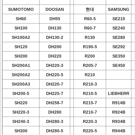
SUMOTOMO
DOOSAN
현대
SAMSUNG
SH60
DH55
R60-5
SE210
SH100
DH130
R60-7
SE240
SH100A2
DH130-2
R130
SE280
SH120
DH200
R190-5
SE292
SH200
DH220
R200
SE350
SH200A1
DH220-3
R205-7
SE450
SH200A2
DH220-5
R210
SH200A3
DH220-7
R210-3
SH200-5
DH225-7
R210-5
LIEBHERR
SH220
DH258-7
R215-7
R914B
SH220-3
DH280
R210-7
R924B
SH240-3
DH280-3
R220-3
R934B
SH300
DH280-5
R220-5
R944B