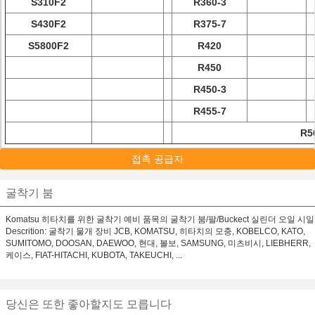
S310F2
R360-3
S430F2
R375-7
S5800F2
R420
R450
R450-3
R455-7
R5
접촉 공급자
굴착기 붐
Komatsu 히타치를 위한 굴착기 예비 품목의 굴착기 붐/팔/Buckect 실린더 오일 시일
Descrition: 굴착기 물개 장비 JCB, KOMATSU, 히타치의 모충, KOBELCO, KATO,
SUMITOMO, DOOSAN, DAEWOO, 현대, 볼보, SAMSUNG, 미츠비시, LIEBHERR,
케이스, FIAT-HITACHI, KUBOTA, TAKEUCHI, ...
당신은 또한 좋아할지도 모릅니다