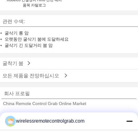
Kobelco 건설장비 Hino 진단 예비
품목 카탈로그
관련 수색:
굴삭기 롱 암
오랫동안 굴삭기 붐에 도달하세요
굴삭기 긴 도달거리 붐 암
굴착기 붐
모든 제품을 전망하십시오
회사 프로필
China Remote Control Grab Online Market
검증된 공급 업체
wirelessremotecontrolgrab.com
Trust Seal
Verified Suplier