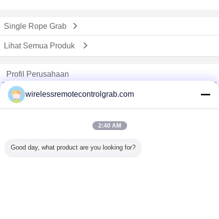
Single Rope Grab
Lihat Semua Produk
Profil Perusahaan
China Remote Control Grab Online Market
wirelessremotecontrolgrab.com
Pemasok diverifikasi
Trust Seal
Verified Suplier
2:40 AM
Good day, what product are you looking for?
Rumah
Semua produk
Tentang kita
Hubungi kami