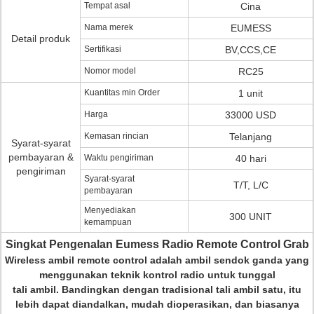
Tempat asal
Cina
Nama merek
EUMESS
Detail produk
Sertifikasi
BV,CCS,CE
Nomor model
RC25
Kuantitas min Order
1 unit
Harga
33000 USD
Kemasan rincian
Telanjang
Syarat-syarat
pembayaran &
Waktu pengiriman
40 hari
pengiriman
Syarat-syarat
T/T, L/C
pembayaran
Menyediakan
300 UNIT
kemampuan
Singkat Pengenalan Eumess Radio Remote Control Grab
Wireless ambil remote control adalah ambil sendok ganda yang
menggunakan teknik kontrol radio untuk tunggal
tali ambil.
Bandingkan dengan tradisional tali ambil satu, itu
lebih dapat diandalkan, mudah dioperasikan, dan biasanya