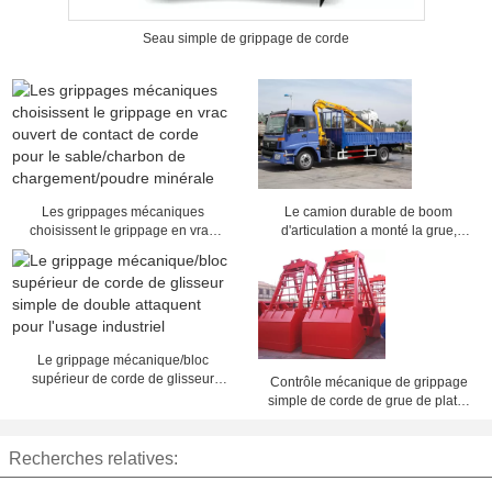
Seau simple de grippage de corde
Les grippages mécaniques
Le camion durable de boom
choisissent le grippage en vrac
d'articulation a monté la grue,
ouvert de contact de corde pour le
augmenter de câble métallique et
sable/charbon de
avale 3200 kilogrammes
chargement/poudre minérale
Le grippage mécanique/bloc
supérieur de corde de glisseur
Contrôle mécanique de grippage
simple de double attaquent pour
simple de corde de grue de plate-
l'usage industriel
forme de bateau pour charger la
cargaison en vrac sèche
Recherches relatives: