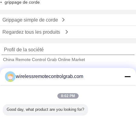
grippage de corde
Grippage simple de corde
Regardez tous les produits
Profil de la société
China Remote Control Grab Online Market
Fournisseurs vérifié
wirelessremotecontrolgrab.com
Trust Seal
Verified Suplier
8:02 PM
Accueil
Good day, what product are you looking for?
Tous les produits
Au sujet de nous
Contactez-nous