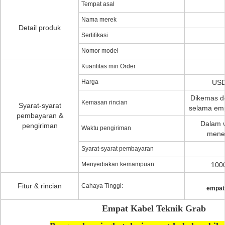
Tempat asal
Nama merek
Detail produk
Sertifikasi
Nomor model
Kuantitas min Order
Harga
USD
Dikemas de
Kemasan rincian
Syarat-syarat
selama emp
pembayaran &
Dalam w
pengiriman
Waktu pengiriman
mener
Syarat-syarat pembayaran
Menyediakan kemampuan
1000
Fitur & rincian
Cahaya Tinggi:
empat
Empat Kabel Teknik Grab