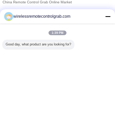
China Remote Control Grab Online Market
Pemasok diverifikasi
wirelessremotecontrolgrab.com
Trust Seal
Verified Suplier
1:39 PM
Rumah
Good day, what product are you looking for?
Semua produk
Tentang kita
Hubungi kami
Quote request suatu
Mengubah bahasa
Situs lengkap