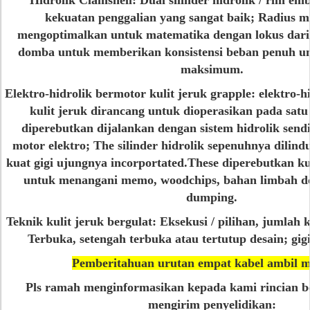
Hidrolik Clamshell:
Dual silinder hidrolik / rim e
kekuatan penggalian yang sangat baik; Radius m
mengoptimalkan untuk matematika dengan lokus dari h
domba untuk memberikan konsistensi beban penuh un
maksimum.
Elektro-hidrolik bermotor kulit jeruk grapple:
elektro-h
kulit jeruk dirancang untuk dioperasikan pada satu 
diperebutkan dijalankan dengan sistem hidrolik sendir
motor elektro; The silinder hidrolik sepenuhnya dilind
kuat gigi ujungnya incorportated.These diperebutkan ku
untuk menangani memo, woodchips, bahan limbah d
dumping.
Teknik kulit jeruk bergulat:
Eksekusi / pilihan, jumlah ku
Terbuka, setengah terbuka atau tertutup desain; gig
Pemberitahuan urutan empat kabel ambil m
Pls ramah menginformasikan kepada kami rincian b
mengirim penyelidikan: