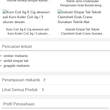
hidrolik vertikal dengan kaliber
Teknik Jenis Underwater
berubah
Pengerukan Grab Bucket dengan
CE, Kapasitas Besar 28 Ton
Kuro Coil Jig E Cig aksesori asli
Industri Empat Tali Teknik
Kuro Koiler Coil Jig / 3 ukuran
Clamshell Grab Crane Gunakan
desain
Teknik Alat
Pencarian terkait:
ember mekanis
ambil empat tali
grapple mekanis
Perampasan mekanik
Lihat Semua Produk
Profil Perusahaan