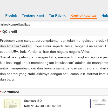
h
Produk
Tentang kami
Tur Pabrik
Kontrol kualitas
Hub
arket Kontrol kualitas
QC profil
Produsen yang sangat berpengalaman dan telah mengekspor produk k
dan Amerika Serikat,
Eropa Timur seperti Rusia, Tengah Asia seperti 
seperti UEA, Irak, Yordania, Iran dan negara-negara Afrika.
"Perlakukan pelanggan dengan tulus, mempertimbangkan reputasi peru
kualitas tinggi untuk memenangkan kesuksesan" adalah ide manajem
untuk mengembangkan dan bekerja sama dengan semua orang, dan
dan operasi yang stabil akhirnya dengan satu sama lain.
Hormat kami 
dan baru.
Sertifikasi
Standar:
ISO
Nomor:
440400000302369