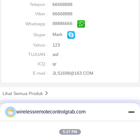
Telepon :
66668888
Viber :
66668888
88886666
Whatsapp :
Mark
Skype :
Yahoo :
123
TUJUAN :
asf
ICQ :
qr
E-mail :
JLS1698@163.COM
Lihat Semua Produk
Profil Perusahaan
wirelessremotecontrolgrab.com
China Remote Control Grab Online Market
Pemasok diverifikasi
5:27 PM