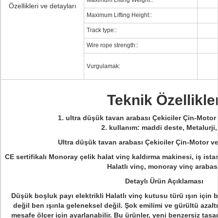
Maximum Lifting Weight::
Özellikleri ve detayları
Maximum Lifting Height::
Track type::
Wire rope strength::
Vurgulamak:
Teknik Özellikle
1. ultra düşük tavan arabası Çekiciler Çin-Moto
2. kullanım: maddi deste, Metalurji,
Ultra düşük tavan arabası Çekiciler Çin-Motor v
CE sertifikalı Monoray çelik halat vinç kaldırma makinesi, iş ist
Halatlı vinç, monoray vinç arabası
Detaylı Ürün Açıklaması
Düşük boşluk payı elektrikli Halatlı vinç kutusu türü ışın için be
değil ben ışınla geleneksel değil. Şok emilimi ve gürültü azalt
mesafe ölçer için ayarlanabilir. Bu ürünler, yeni benzersiz ta