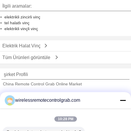
İlgili aramalar:
elektrikli zincirli vinç
tel halatlı vinç
elektrikli vinçli vinç
Elektrik Halat Vinç
Tüm Ürünleri görüntüle
şirket Profili
China Remote Control Grab Online Market
Onaylı Tedarikçi
wirelessremotecontrolgrab.com
Trust Seal
Verified Suplier
10:28 PM
Ana sayfa