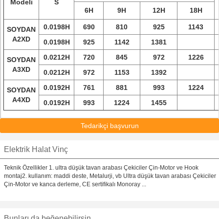
Modeli
S
6H
9H
12H
18H
0.0198H
690
810
925
1143
SOYDAN
A2XD
0.0198H
925
1142
1381
0.0212H
720
845
972
1226
SOYDAN
A3XD
0.0212H
972
1153
1392
0.0192H
761
881
993
1224
SOYDAN
A4XD
0.0192H
993
1224
1455
Tedarikçi başvurun
Elektrik Halat Vinç
Teknik Özellikler 1. ultra düşük tavan arabası Çekiciler Çin-Motor ve Hook
montaj2. kullanım: maddi deste, Metalurji, vb Ultra düşük tavan arabası Çekiciler
Çin-Motor ve kanca derleme, CE sertifikalı Monoray ...
Bunları da beğenebilirsin