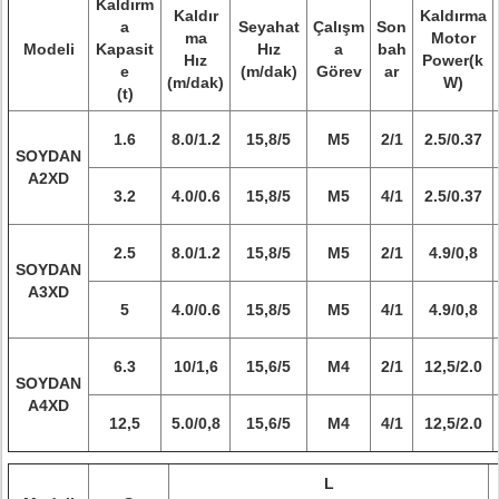
Kaldırm
Kaldır
Kaldırma
a
Seyahat
Çalışm
Son
ma
Motor
Modeli
Kapasit
Hız
a
bah
Hız
Power(k
e
(m/dak)
Görev
ar
(m/dak)
W)
(t)
1.6
8.0/1.2
15,8/5
M5
2/1
2.5/0.37
SOYDAN
A2XD
3.2
4.0/0.6
15,8/5
M5
4/1
2.5/0.37
2.5
8.0/1.2
15,8/5
M5
2/1
4.9/0,8
SOYDAN
A3XD
5
4.0/0.6
15,8/5
M5
4/1
4.9/0,8
6.3
10/1,6
15,6/5
M4
2/1
12,5/2.0
SOYDAN
A4XD
12,5
5.0/0,8
15,6/5
M4
4/1
12,5/2.0
L