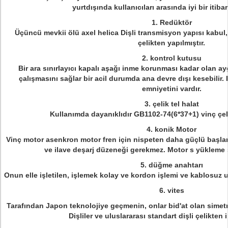
yurtdışında kullanıcıları arasında iyi bir itiba
1. Redüktör
Üçüncü mevkii ölü axel helica Dişli transmisyon yapısı kabul, di
çelikten yapılmıştır.
2. kontrol kutusu
Bir ara sınırlayıcı kapalı aşağı inme korunması kadar olan ayg
çalışmasını sağlar bir acil durumda ana devre dışı kesebilir.
emniyetini vardır.
3. çelik tel halat
Kullanımda dayanıklıdır GB1102-74(6*37+1) vinç çelik
4. konik Motor
Vinç motor asenkron motor fren için nispeten daha güçlü başlang
ve ilave deşarj düzeneği gerekmez. Motor s yükleme sü
5. düğme anahtarı
Onun elle işletilen, işlemek kolay ve kordon işlemi ve kablosuz
6. vites
Tarafından Japon teknolojiye geçmenin, onlar bid'at olan simetr
Dişliler ve uluslararası standart dişli çelikten i