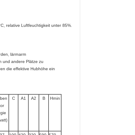
, relative Luftfeuchtigkeit unter 85%.
erden, lärmarm
en und andere Plätze zu
en die effektive Hubhöhe ein
ben
C
A1
A2
B
Hmin
or
gie
watt)