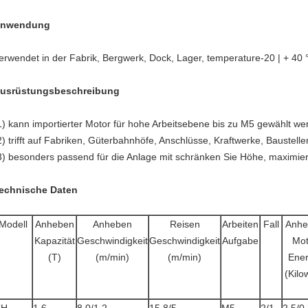
nwendung
erwendet in der Fabrik, Bergwerk, Dock, Lager, temperature-20 | + 40 °C
usrüstungsbeschreibung
1) kann importierter Motor für hohe Arbeitsebene bis zu M5 gewählt w
2) trifft auf Fabriken, Güterbahnhöfe, Anschlüsse, Kraftwerke, Baustell
3) besonders passend für die Anlage mit schränken Sie Höhe, maximier
echnische Daten
Modell
Anheben
Anheben
Reisen
Arbeiten
Fall
Anhe
Kapazität
Geschwindigkeit
Geschwindigkeit
Aufgabe
Mot
(T)
(m/min)
(m/min)
Ener
(Kilo