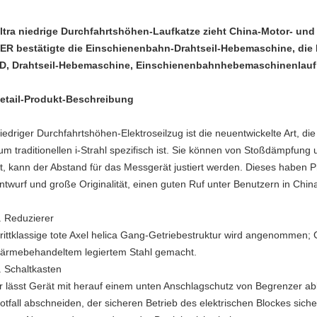
ltra niedrige Durchfahrtshöhen-Laufkatze zieht China-Motor- u
ER bestätigte die Einschienenbahn-Drahtseil-Hebemaschine, die 
D, Drahtseil-Hebemaschine, Einschienenbahnhebemaschinenlaufk
etail-Produkt-Beschreibung
iedriger Durchfahrtshöhen-Elektroseilzug ist die neuentwickelte Art, di
um traditionellen i-Strahl spezifisch ist. Sie können von Stoßdämpfun
st, kann der Abstand für das Messgerät justiert werden. Dieses haben P
ntwurf und große Originalität, einen guten Ruf unter Benutzern in Ch
.
Reduzierer
rittklassige tote Axel helica Gang-Getriebestruktur wird angenommen
ärmebehandeltem legiertem Stahl gemacht.
.
Schaltkasten
r lässt Gerät mit herauf einem unten Anschlagschutz von Begrenzer a
otfall abschneiden, der sicheren Betrieb des elektrischen Blockes sicher