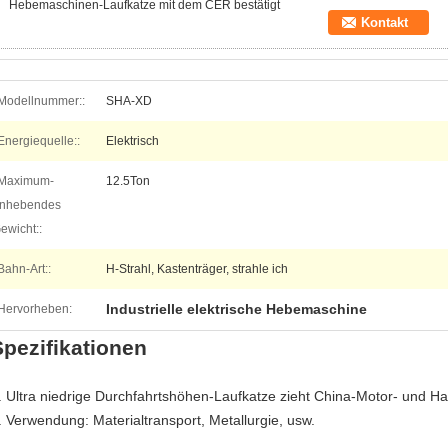
Hebemaschinen-Laufkatze mit dem CER bestätigt
Kontakt
Modellnummer::
SHA-XD
Energiequelle::
Elektrisch
Maximum-
12.5Ton
nhebendes
ewicht::
Bahn-Art::
H-Strahl, Kastenträger, strahle ich
Industrielle elektrische Hebemaschine
Hervorheben:
Spezifikationen
. Ultra niedrige Durchfahrtshöhen-Laufkatze zieht China-Motor- und
. Verwendung: Materialtransport, Metallurgie, usw.