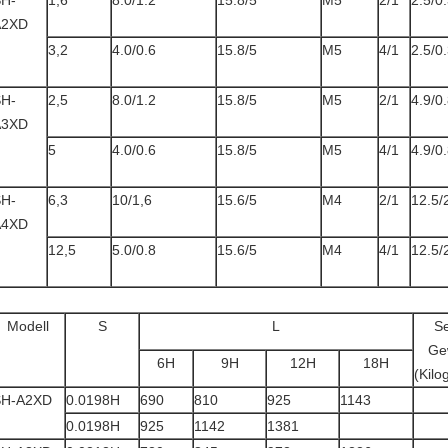
H-
1,6
8.0/1.2
15.8/5
M5
2/1
2.5/0
A2XD
3,2
4.0/0.6
15.8/5
M5
4/1
2.5/0
H-
2,5
8.0/1.2
15.8/5
M5
2/1
4.9/0
A3XD
5
4.0/0.6
15.8/5
M5
4/1
4.9/0
H-
6,3
10/1,6
15.6/5
M4
2/1
12.5/
A4XD
12,5
5.0/0.8
15.6/5
M4
4/1
12.5/
Modell
S
L
Se
Ge
6H
9H
12H
18H
(Kil
SH-A2XD
0.0198H
690
810
925
1143
0.0198H
925
1142
1381