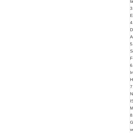
l
3
E
4
D
A
5
S
F
6
I
H
7
N
I
M
8
G
v