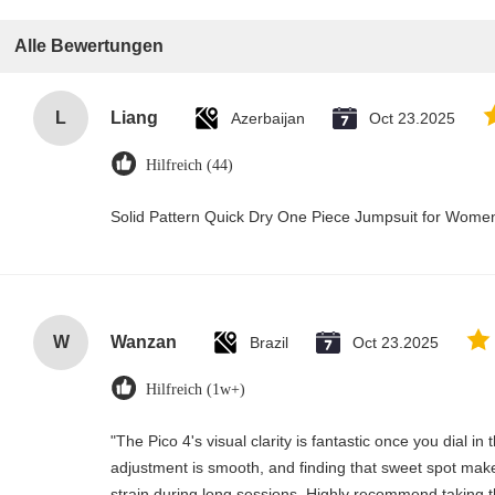
Alle Bewertungen
L
Liang
Azerbaijan
Oct 23.2025
Hilfreich (44)
Solid Pattern Quick Dry One Piece Jumpsuit for Wom
W
Wanzan
Brazil
Oct 23.2025
Hilfreich (1w+)
"The Pico 4's visual clarity is fantastic once you dial i
adjustment is smooth, and finding that sweet spot make
strain during long sessions. Highly recommend taking th