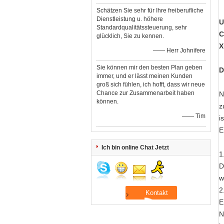
Schätzen Sie sehr für Ihre freiberufliche
Dienstleistung u. höhere
U
Standardqualitätssteuerung, sehr
C
glücklich, Sie zu kennen.
X
—— Herr Johnifere
Sie können mir den besten Plan geben
D
immer, und er lässt meinen Kunden
groß sich fühlen, ich hofft, dass wir neue
Chance zur Zusammenarbeit haben
N
können.
z
—— Tim
i
E
Ich bin online Chat Jetzt
1
D
w
2
E
N