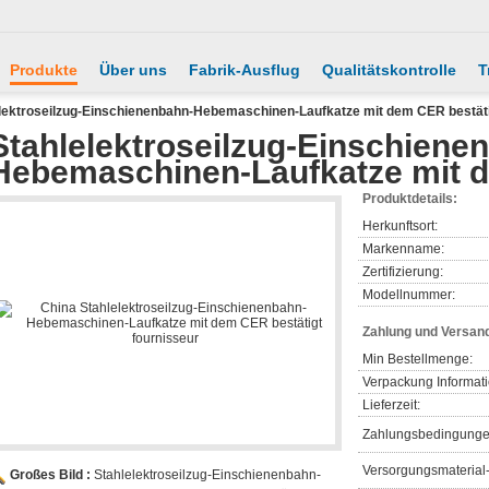
Produkte
Über uns
Fabrik-Ausflug
Qualitätskontrolle
T
lektroseilzug-Einschienenbahn-Hebemaschinen-Laufkatze mit dem CER bestät
Stahlelektroseilzug-Einschiene
Hebemaschinen-Laufkatze mit d
Produktdetails:
Herkunftsort:
Markenname:
Zertifizierung:
Modellnummer:
Zahlung und Versan
Min Bestellmenge:
Verpackung Informat
Lieferzeit:
Zahlungsbedingunge
Versorgungsmaterial-
Großes Bild :
Stahlelektroseilzug-Einschienenbahn-