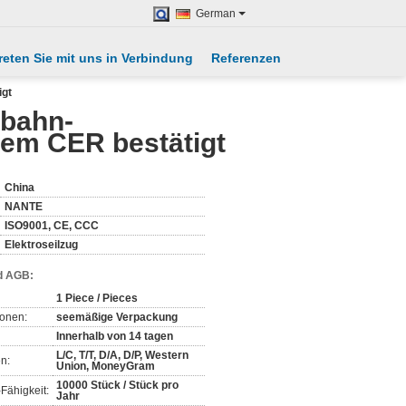
German
reten Sie mit uns in Verbindung
Referenzen
igt
nbahn-
em CER bestätigt
China
NANTE
ISO9001, CE, CCC
Elektroseilzug
d AGB:
1 Piece / Pieces
ionen:
seemäßige Verpackung
Innerhalb von 14 tagen
L/C, T/T, D/A, D/P, Western
n:
Union, MoneyGram
10000 Stück / Stück pro
Fähigkeit:
Jahr