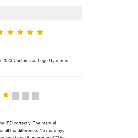
en 2023 Customized Logo Gym Sets
n the IPD correctly. The manual
s all the difference. No more eye
e time to set it up properly!""The