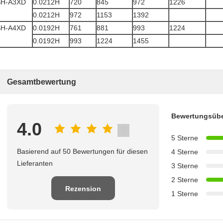
SH-A3XD
0.0212H
720
845
972
1226
0.0212H
972
1153
1392
SH-A4XD
0.0192H
761
881
993
1224
0.0192H
993
1224
1455
Gesamtbewertung
Bewertungsübe
4.0
5 Sterne
Basierend auf 50 Bewertungen für diesen
4 Sterne
Lieferanten
3 Sterne
2 Sterne
Rezension
1 Sterne
schreiben