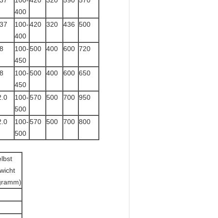
.37
100-
420
320
590
570
400
.37
100-
420
320
436
500
400
.8
100-
500
400
600
720
450
.8
100-
500
400
600
650
450
2.0
100-
570
500
700
950
500
2.0
100-
570
500
700
800
500
lbst
wicht
ogramm)