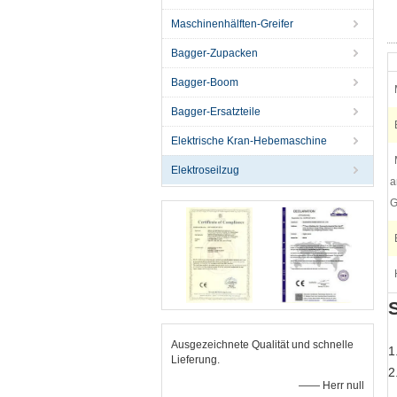
Maschinenhälften-Greifer
Bagger-Zupacken
Bagger-Boom
Bagger-Ersatzteile
Elektrische Kran-Hebemaschine
Elektroseilzug
a
G
Ausgezeichnete Qualität und schnelle
1
Lieferung.
2
—— Herr null