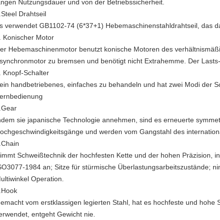
angen Nutzungsdauer und von der Betriebssicherheit.
.Steel Drahtseil
s verwendet GB1102-74 (6*37+1) Hebemaschinenstahldrahtseil, das dau
.
Konischer Motor
er Hebemaschinenmotor benutzt konische Motoren des verhältnismäß
synchronmotor zu bremsen und benötigt nicht Extrahemme. Der Lasts-
.
Knopf-Schalter
ein handbetriebenes, einfaches zu behandeln und hat zwei Modi der S
ernbedienung
.Gear
ndem sie japanische Technologie annehmen, sind es erneuerte symmet
ochgeschwindigkeitsgänge und werden vom Gangstahl des internation
.Chain
immt Schweißtechnik der hochfesten Kette und der hohen Präzision, in
SO3077-1984 an; Sitze für stürmische Überlastungsarbeitszustände; n
ultiwinkel Operation.
.Hook
emacht vom erstklassigen legierten Stahl, hat es hochfeste und hohe 
erwendet, entgeht Gewicht nie.