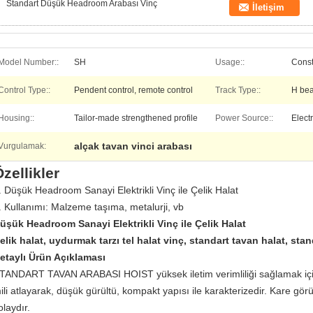
Standart Düşük Headroom Arabası Vinç
İletişim
Model Number::
SH
Usage::
Const
Control Type::
Pendent control, remote control
Track Type::
H bea
Housing::
Tailor-made strengthened profile
Power Source::
Elect
alçak tavan vinci arabası
Vurgulamak:
zellikler
. Düşük Headroom Sanayi Elektrikli Vinç ile Çelik Halat
. Kullanımı: Malzeme taşıma, metalurji, vb
üşük Headroom Sanayi Elektrikli Vinç ile Çelik Halat
elik halat, uydurmak tarzı tel halat vinç, standart tavan halat, sta
etaylı Ürün Açıklaması
TANDART TAVAN ARABASI HOIST yüksek iletim verimliliği sağlamak için 
ili atlayarak, düşük gürültü, kompakt yapısı ile karakterizedir.
Kare gör
olaydır.