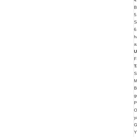
4
B
5
S
6
h
a
U
F
T
S
M
B
g
P
O
y
G
Y