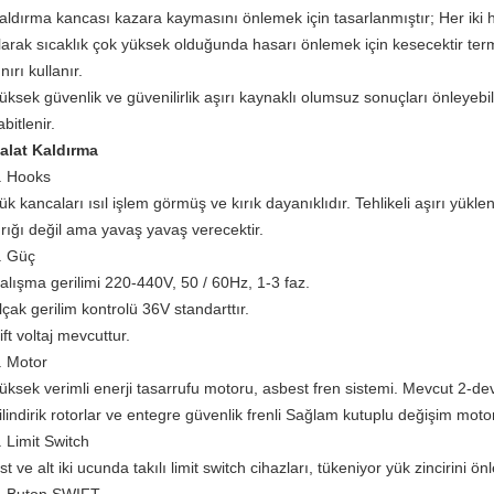
aldırma kancası kazara kaymasını önlemek için tasarlanmıştır;
Her iki 
larak sıcaklık çok yüksek olduğunda hasarı önlemek için kesecektir te
ınırı kullanır.
üksek güvenlik ve güvenilirlik aşırı kaynaklı olumsuz sonuçları önleyebili
abitlenir.
alat Kaldırma
. Hooks
ük kancaları ısıl işlem görmüş ve kırık dayanıklıdır.
Tehlikeli aşırı yük
ırığı değil ama yavaş yavaş verecektir.
. Güç
alışma gerilimi 220-440V, 50 / 60Hz, 1-3 faz.
lçak gerilim kontrolü 36V standarttır.
ift voltaj mevcuttur.
. Motor
üksek verimli enerji tasarrufu motoru, asbest fren sistemi.
Mevcut 2-devi
ilindirik rotorlar ve entegre güvenlik frenli Sağlam kutuplu değişim motor
. Limit Switch
st ve alt iki ucunda takılı limit switch cihazları, tükeniyor yük zincirini 