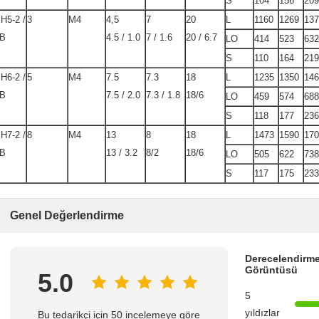
S
104
156
209
H5-2 /
3
M4
4,5
7
20
L
1160
1269
137
B
4.5 / 1.0
7 / 1.6
20 / 6.7
LO
414
523
632
S
110
164
219
H6-2 /
5
M4
7.5
7.3
18
L
1235
1350
146
B
7.5 / 2.0
7.3 / 1.8
18/6
LO
459
574
688
S
118
177
236
H7-2 /
8
M4
13
8
18
L
1473
1590
170
B
13 / 3.2
8/2
18/6
LO
505
622
738
S
117
175
233
Genel Değerlendirme
Derecelendirme
Görüntüsü
5.0
5
yıldızlar
Bu tedarikçi için 50 incelemeye göre