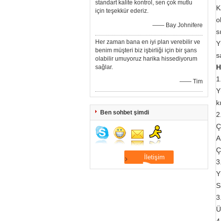
standart kalite kontrol, sen çok mutlu
K
için teşekkür ederiz.
o
—— Bay Johnifere
s
Her zaman bana en iyi plan verebilir ve
Y
benim müşteri biz işbirliği için bir şans
s
olabilir umuyoruz harika hissediyorum
H
sağlar.
1
—— Tim
Y
k
Ben sohbet şimdi
2
Ç
A
Ç
3
Y
S
3
Ü