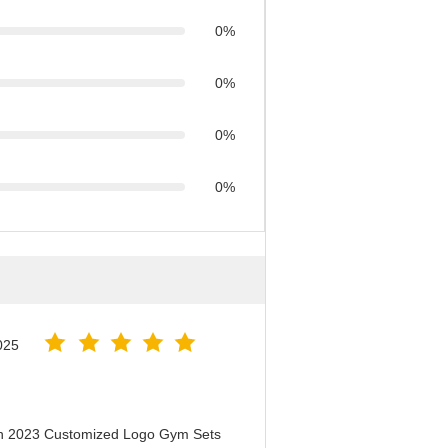
0%
0%
0%
0%
025
en 2023 Customized Logo Gym Sets