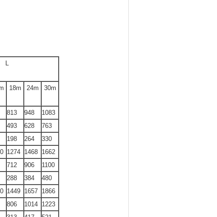
L
m
18m
24m
30m
813
948
1083
493
628
763
198
264
330
0
1274
1468
1662
712
906
1100
288
384
480
0
1449
1657
1866
806
1014
1223