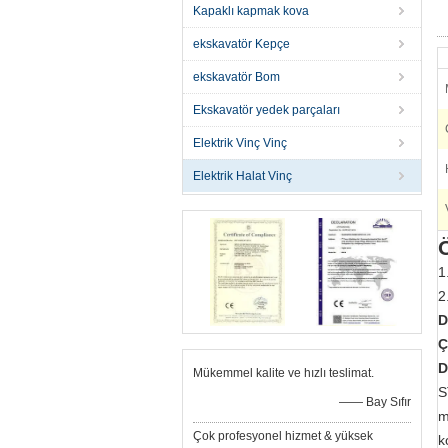
Kapaklı kapmak kova
ekskavatör Kepçe
ekskavatör Bom
Ekskavatör yedek parçaları
Elektrik Vinç Vinç
Elektrik Halat Vinç
Ö
1
2
D
Ç
D
Mükemmel kalite ve hızlı teslimat.
S
—— Bay Sıfır
m
Çok profesyonel hizmet & yüksek
k