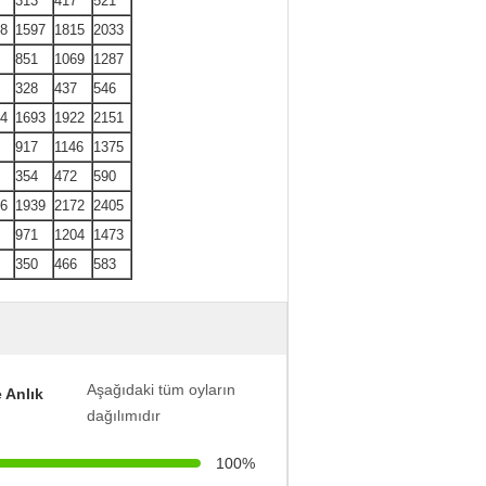
313
417
521
8
1597
1815
2033
851
1069
1287
328
437
546
4
1693
1922
2151
917
1146
1375
354
472
590
6
1939
2172
2405
971
1204
1473
350
466
583
Aşağıdaki tüm oyların
 Anlık
dağılımıdır
100%