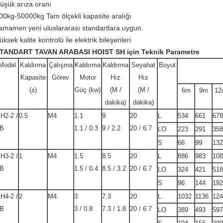
üşük arıza oranı
00kg-50000kg Tam ölçekli kapasite aralığı
amamen yeni uluslararası standartlara uygun.
üksek kalite kontrolü ile elektrik bileşenleri
TANDART TAVAN ARABASI HOIST SH için Teknik Parametre
Model
Kaldırma
Çalışma
Kaldırma
Kaldırma
Seyahat
Boyut
Kapasite
Görev
Motor
Hız
Hız
(±)
Güç (kw)
(M /
(M /
6m
9m
12
dakika)
dakika)
H2-2 /
0.5
M4
1.1
9
20
L
534
661
678
B
1.1 / 0.3
9 / 2.2
20 / 6.7
LO
223
291
358
S
66
99
132
H3-2 /
1
M4
1.5
8.5
20
L
886
983
108
B
1.5 / 0.4
8.5 / 3.2
20 / 6.7
LO
324
421
518
S
96
144
192
H4-2 /
2
M4
3
7.3
20
L
1032
1136
124
B
3 / 0.8
7.3 / 1.8
20 / 6.7
LO
389
493
597