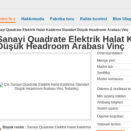
rün:% s
Hakkımızda
Fabrika turu
Kalite kontrol
Bize Ula
ayi Quadrate Elektrik Halat Kaldırma Standart Düşük Headroom Arabası Vinç
Sanayi Quadrate Elektrik Halat 
Düşük Headroom Arabası Vinç
Ürün ayrıntıları:
Menşe yeri:
Marka adı:
Sertifika:
Model numarası:
Ödeme & teslimat ko
Min sipariş miktarı:
Ambalaj bilgileri:
Teslim süresi:
Ödeme koşulları:
Yetenek temini:
Büyük resim :
Sanayi Quadrate Elektrik Halat Kaldırma