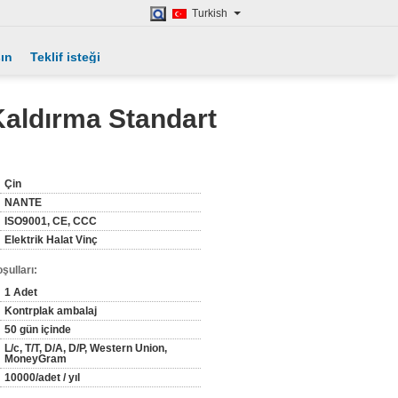
Turkish
şın
Teklif isteği
Kaldırma Standart
Çin
NANTE
ISO9001, CE, CCC
Elektrik Halat Vinç
şulları:
1 Adet
Kontrplak ambalaj
50 gün içinde
L/c, T/T, D/A, D/P, Western Union,
MoneyGram
10000/adet / yıl