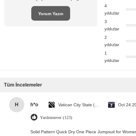
4
yıldızlar
Yorum Yazın
3
yıldızlar
2
yıldızlar
1
yıldızlar
Tüm İncelemeler
H
h*o
Vatican City State (Holy See)
Oct 24.2
Yardımsever (123)
Solid Pattern Quick Dry One Piece Jumpsuit for Wom