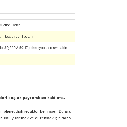
ruction Hoist
m, box girder, I beam
ric, 3P, 380V, 50HZ, other type also available
ndart boşluk payı arabası kaldırma.
planet dişli redüktör benimser.
Bu ara
ünümü yüklemek ve düzeltmek için daha