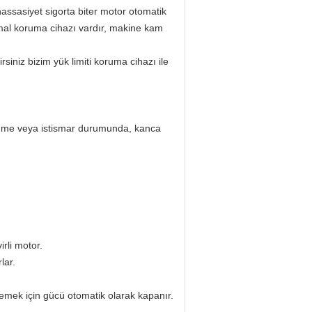
hassasiyet sigorta biter motor otomatik
rmal koruma cihazı vardır, makine kam
rsiniz bizim yük limiti koruma cihazı ile
lenme veya istismar durumunda, kanca
rli motor.
lar.
önlemek için gücü otomatik olarak kapanır.