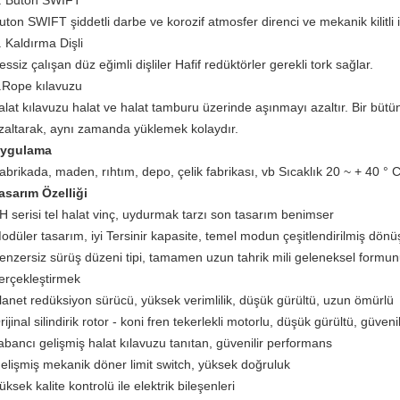
. Buton SWIFT
uton SWIFT şiddetli darbe ve korozif atmosfer direnci ve mekanik kilitli
. Kaldırma Dişli
essiz çalışan düz eğimli dişliler Hafif redüktörler gerekli tork sağlar.
.Rope kılavuzu
alat kılavuzu halat ve halat tamburu üzerinde aşınmayı azaltır.
Bir bütü
zaltarak, aynı zamanda yüklemek kolaydır.
ygulama
abrikada, maden, rıhtım, depo, çelik fabrikası, vb Sıcaklık 20 ~ + 40 ° C
asarım Özelliği
H serisi tel halat vinç, uydurmak tarzı son tasarım benimser
odüler tasarım, iyi Tersinir kapasite, temel modun çeşitlendirilmiş dö
enzersiz sürüş düzeni tipi, tamamen uzun tahrik mili geleneksel formun
erçekleştirmek
lanet redüksiyon sürücü, yüksek verimlilik, düşük gürültü, uzun ömürlü
rijinal silindirik rotor - koni fren tekerlekli motorlu, düşük gürültü, güveni
abancı gelişmiş halat kılavuzu tanıtan, güvenilir performans
elişmiş mekanik döner limit switch, yüksek doğruluk
üksek kalite kontrolü ile elektrik bileşenleri