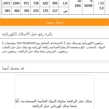
18
8
1473
1204
971
738
622
505
LO
13 /
18/6
02/08
3.2
س
117
175
233
350
466
583
إتصال ممون
بكرة رفع حبل الأسلاك الكهربائية
مواصفات 1. low headroom يرفعون الكهربائية مع سلك حبل 2. الاستخدام: التعامل مع
المواد ، المعادن ، الخ منخفضة الارتفاع الصناعية رافعة كهربائية مع سلك حبل حبل الصلب
يرفعون ، المربعي نمط سلك حبل الرافعة ، يرفعون حب...
قد يعجبك أيضا