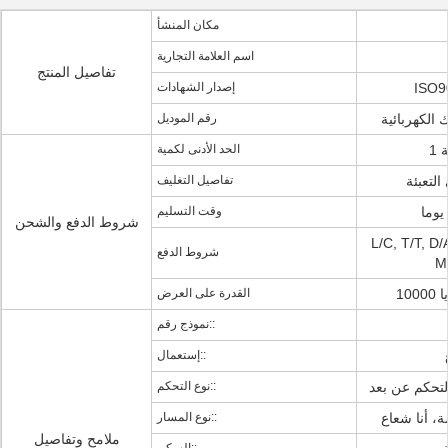
مكان المنشأ
اسم العلامة التجارية
تفاصيل المنتج
ISO9
إصدار الشهادات
 الكهربائية
رقم الموديل
ة
الحد الأدنى لكمية
لتعبئة
تفاصيل التغليف
وقت التسليم
شروط الدفع والشحن
L/C, T, ويسترن يونيون,
شروط الدفع
M
ا
القدرة على العرض
نموذج رقم::
إستعمال::
لتحكم عن بعد
نوع التحكم::
، أنا شعاع
نوع المسار::
ملامح وتفاصيل