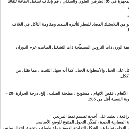
لمجهزة في كلا الطرفين العلوي والسفلي ، قم بإيقاف تشغيل الطاقة تلقائيًا
.
ن البلاستيك المضاد للمطر لتأثيره الشديد ومقاومة التآكل في الغلاف
.
فة الوزن ذات التروس المسطّحة ذات التشغيل الصامت عزم الدوران
كل على الحبل والأسطوانة الحبل.
كما أنه سهل التثبيت ، مما يقلل من
 ككل.
المستخدمة في المصنع ، الألغام ، قفص الاتهام ، مستودع ، مطحنة الصلب ، إلخ. درجة الحرارة -20 ~
 المعيارية الجيدة ، يُمكِّن التحول المتنوع للوضع الأساسي
التخلي تماما عن الشكل التقليدي لعمود حملة طويلة ، وتحقيق انتقال سلس