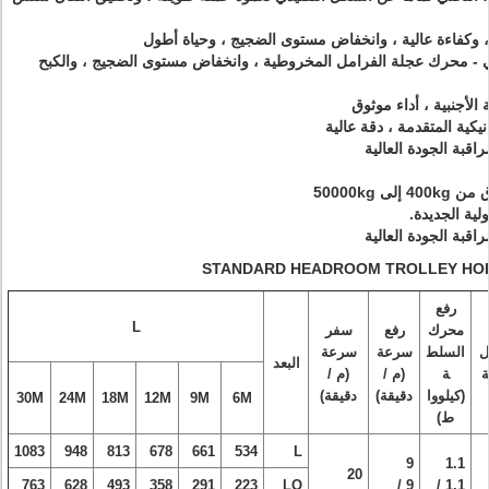
وكفاءة عالية ، وانخفاض مستوى الضجيج ، وحياة أطول
ي - محرك عجلة الفرامل المخروطية ، وانخفاض مستوى الضجيج ، والكبح
الأجنبية ، أداء موثوق
نيكية المتقدمة ، دقة عالية
اقبة الجودة العالية
 50000kg
ولية الجديدة.
اقبة الجودة العالية
رفع
L
محرك
رفع
سفر
ل
السلط
سرعة
سرعة
البعد
ة
ة
(م /
(م /
(كيلووا
دقيقة)
دقيقة)
30M
24M
18M
12M
9M
6M
ط)
1083
948
813
678
661
534
L
9
1.1
20
763
628
493
358
291
223
LO
9 /
1.1 /