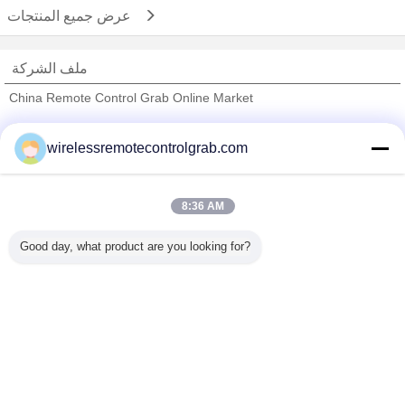
عرض جميع المنتجات
ملف الشركة
China Remote Control Grab Online Market
ﺎﻠﺘﺤﻘﻗ ﺎﻠﻣﻭﺭﺩﻮﻧ
wirelessremotecontrolgrab.com
Trust Seal
Verified Suplier
8:36 AM
منزل
Good day, what product are you looking for?
جميع المنتجات
حول نا
اتصل بنا
طلب اقتباس
غير اللغة