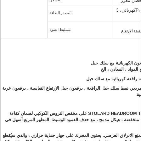
خصي معزز
السكن::
كهربائي، 3P، 380V، 50HZ، نوع آخر
مصدر الطاقة::
تسليط الضوء:
ضة الارتفاع
ة رافعة كهربائية مع سلك حبل
ربعي نمط سلك حبل الرافعة ، يرفعون حبل الإرتفاع القياسية ، يرفعون عربة
تعتمد STOLARD HEADROOM TROLLEY HOIST على مخفض التروس الكوكبي لضمان كفاءة
 منخفضة ، هيكل مدمج ، مع حذف العمود الوسيط.
المظهر المربع أسهل في
نع الانزلاق العرضي.
يحتوي المحرك على جهاز حماية حراري ، والذي سيُقطع