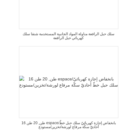
سلك حبل الرافعة مناولة المواد الجانبية المستخدمة شنقا سلك
كهربائي حبل الرافعة
16 طن, 20 طن espace/بانخفاض إجازة كهربائيّ سلك حبل خطّ
أحاديّ سكّة مرفاع لورشة/تخزين/مستودع