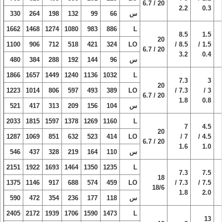
20 / 6.7
2.2
0.3
س
66
99
132
198
264
330
1662
1468
1274
1080
983
886
L
8.5
1.5
20
1100
906
712
518
421
324
LO
8.5 /
1.5 /
20 / 6.7
3.2
0.4
س
96
144
192
288
384
480
1866
1657
1449
1240
1136
1032
L
7.3
3
20
1223
1014
806
597
493
389
LO
7.3 /
3 /
20 / 6.7
1.8
0.8
س
104
156
209
313
417
521
2033
1815
1597
1378
1269
1160
L
7
4.5
20
1287
1069
851
632
523
414
LO
7 /
4.5 /
20 / 6.7
1.6
1.0
س
110
164
219
328
437
546
2151
1922
1693
1464
1350
1235
L
7.3
7.5
18
1375
1146
917
688
574
459
LO
7.3 /
7.5 /
18/6
1.8
2.0
س
118
177
236
354
472
590
2405
2172
1939
1706
1590
1473
L
13