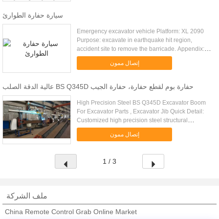
سيارة حفارة الطوارئ
Emergency excavator vehicle Platform: XL 2090
Purpose: excavate in earthquake hit region,
accident site to remove the barricade. Appendix:
excavator, telescopic boom. Technical data:
إتصال ممون
Platform Total length 5867 ...
عالية الدقة الصلب BS Q345D حفارة بوم لقطع حفارة، حفارة الجيب
High Precision Steel BS Q345D Excavator Boom
For Excavator Parts , Excavator Jib Quick Detail:
Customized high precision steel structural
fabrication Q345 big metal welding parts heavy
إتصال ممون
steel structural ...
1 / 3
ملف الشركة
China Remote Control Grab Online Market