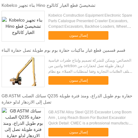
Kobelco بناء تجهيز Hino تشخيصيّ قطع الغيار كاتالوج
Kobelco Construction Equipment Electronic Spare
Parts Catalogue Presented Crawler Excavators,
Compact Excavators, Backhoe Loaders, Wheel
Loaders, Engines, Attachments and other
إتصال ممون
equipment Languages: English, ...
قسم قسمين قطع غيار ماكينات حفارة بوم بوم طويلة تصل حفارة البناء
الخصائص: ويمكن للشركة تصميم وإنتاج طفرات قياسية
واثنين من setction ازدهار طويلة تصل لحفارات من
مختلف العلامات التجارية وفقا لمتطلبات العملاء. مع نظام
متقدم بمساعدة الحاسوب التصميم، وتصميم أكثر من 10
إتصال ممون
عاما من الخ...
GB ASTM سبائك الصلب Q235 حفارة بوم طويل الذراع، ومنذ فترة طويلة
تصل إلى الازدهار لدلو حفارة
GB ASTM Alloy Steel Q235 Excavator Long Boom
Arm , Long Reach Boom For Bucket Excavator
Quick Detail: CMEC is a professional manufacturer
in Standard or Custom OEM Machinery & Metal
إتصال ممون
welding Work manufacturing. ...