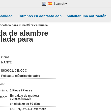
Spanish
 calidad
Éntrenos en contacto con
Solicitar una cotización
tonelada para minar/fábrica/muelle
rda de alambre
elada para
China
NANTE
ISO9001, CE, CCC
Polipasto eléctrico de cable
nos:
ínima:
1 Piece / Pieces
Embalaje de madera
tado:
contrachapada
en el plazo de 50 días
L/C, T/T, D/A, D/P, Western
: