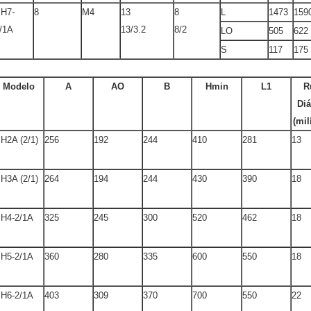
H7-
8
M4
13
8
L
1473
159
/1A
13/3.2
8/2
LO
505
622
S
117
175
Modelo
A
AO
B
Hmin
L1
R
Di
(mil
H2A (2/1)
256
192
244
410
281
13
H3A (2/1)
264
194
244
430
390
18
H4-2/1A
325
245
300
520
462
18
H5-2/1A
360
280
335
600
550
18
H6-2/1A
403
309
370
700
550
22