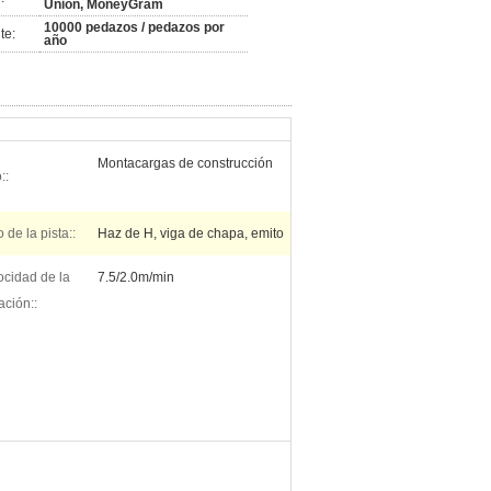
Union, MoneyGram
10000 pedazos / pedazos por
te:
año
Montacargas de construcción
::
 de la pista::
Haz de H, viga de chapa, emito
ocidad de la
7.5/2.0m/min
ación::