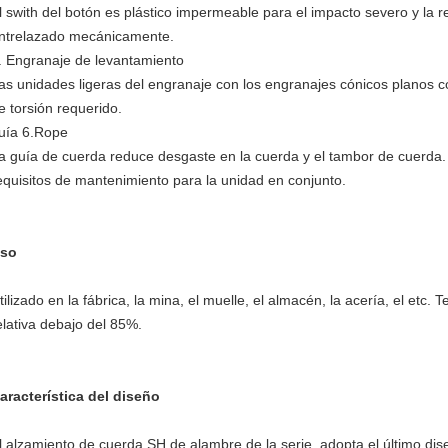
l swith del botón es plástico impermeable para el impacto severo y la r
ntrelazado mecánicamente.
.
Engranaje de levantamiento
as unidades ligeras del engranaje con los engranajes cónicos planos co
e torsión requerido.
uía 6.Rope
a guía de cuerda reduce desgaste en la cuerda y el tambor de cuerda. E
equisitos de mantenimiento para la unidad en conjunto.
so
tilizado en la fábrica, la mina, el muelle, el almacén, la acería, el et
elativa debajo del 85%.
aracterística del diseño
l alzamiento de cuerda SH de alambre de la serie, adopta el último dis