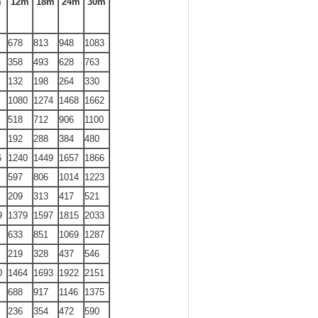
m
12m
18m
24m
30m
678
813
948
1083
358
493
628
763
132
198
264
330
1080
1274
1468
1662
518
712
906
1100
192
288
384
480
6
1240
1449
1657
1866
597
806
1014
1223
209
313
417
521
9
1379
1597
1815
2033
633
851
1069
1287
219
328
437
546
0
1464
1693
1922
2151
688
917
1146
1375
236
354
472
590