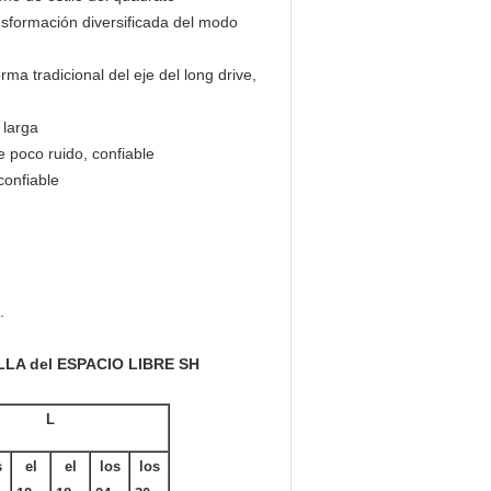
nsformación diversificada del modo
rma tradicional del eje del long drive,
 larga
e poco ruido, confiable
confiable
.
LLA del ESPACIO LIBRE SH
L
s
el
el
los
los