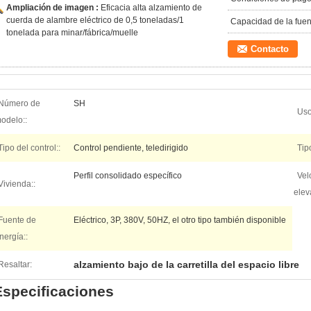
Ampliación de imagen :
Eficacia alta alzamiento de
cuerda de alambre eléctrico de 0,5 toneladas/1
Capacidad de la fuen
tonelada para minar/fábrica/muelle
Contacto
Número de
SH
Uso
odelo::
Tipo del control::
Control pendiente, teledirigido
Tipo
Perfil consolidado específico
Vel
Vivienda::
elev
Fuente de
Eléctrico, 3P, 380V, 50HZ, el otro tipo también disponible
nergía::
alzamiento bajo de la carretilla del espacio libre
Resaltar:
Especificaciones