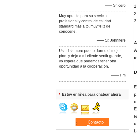
—— Sr. cero
1
2
Muy aprecie para su servicio
3
profesional y control de calidad
standard más alto, muy feliz de
conocerle.
—— Sr. Johnifere
A
A
Usted siempre puede darme el mejor
plan, y deja a mi cliente sentir grande,
c
yo espera que podemos tener otra
oportunidad a la cooperación.
D
—— Tim
E
p
Estoy en línea para chatear ahora
o
E
t
u
L