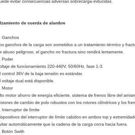
uede evitar consecuencias adversas sobrecarga-inducidas.
lzamiento de cuerda de alambre
.
Ganchos
os ganchos de la carga son sometidos a un tratamiento térmico y fract
e abuso peligroso, el gancho no fractura sino rendirá lentamente.
.
Poder
oltaje de funcionamiento 220-440V, 50/60Hz, fase 1-3.
l control 36V de la baja tensión es estándar.
l voltaje dual está disponible.
.
Motor
lto motor ahorro de energía eficiente, sistema de frenos libre del amia
otores de cambio de polo robustos con los rotores cilíndricos y los fre
.
Interruptor de límite
ispositivos del interruptor de límite cabidos en ambos top y extremidade
vitar automáticamente que la cadena de la carga corra hacia fuera.
.
Botón Swith