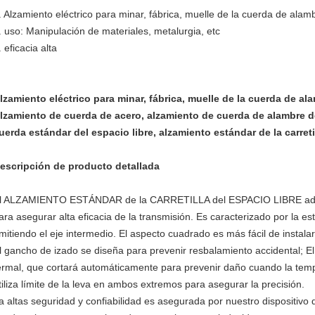
. Alzamiento eléctrico para minar, fábrica, muelle de la cuerda de alam
. uso: Manipulación de materiales, metalurgia, etc
. eficacia alta
lzamiento eléctrico para minar, fábrica, muelle de la cuerda de a
lzamiento de cuerda de acero, alzamiento de cuerda de alambre de
uerda estándar del espacio libre, alzamiento estándar de la carreti
escripción de producto detallada
l ALZAMIENTO ESTÁNDAR de la CARRETILLA del ESPACIO LIBRE adopta
ara asegurar alta eficacia de la transmisión. Es caracterizado por la e
mitiendo el eje intermedio. El aspecto cuadrado es más fácil de instalar y
l gancho de izado se diseña para prevenir resbalamiento accidental; El 
ermal, que cortará automáticamente para prevenir daño cuando la tem
tiliza límite de la leva en ambos extremos para asegurar la precisión.
a altas seguridad y confiabilidad es asegurada por nuestro dispositivo 