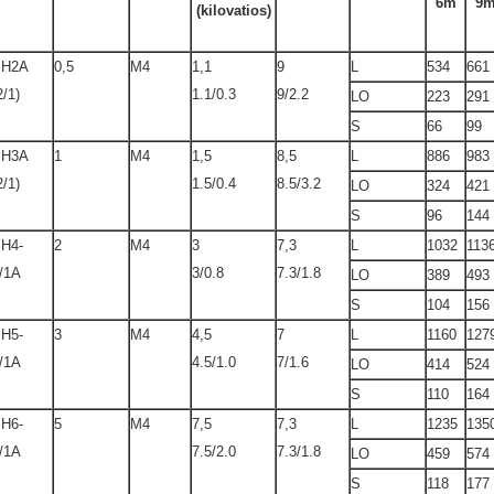
6m
9
(kilovatios)
SH2A
0,5
M4
1,1
9
L
534
661
2/1)
1.1/0.3
9/2.2
LO
223
291
S
66
99
SH3A
1
M4
1,5
8,5
L
886
983
2/1)
1.5/0.4
8.5/3.2
LO
324
421
S
96
144
H4-
2
M4
3
7,3
L
1032
113
/1A
3/0.8
7.3/1.8
LO
389
493
S
104
156
H5-
3
M4
4,5
7
L
1160
127
/1A
4.5/1.0
7/1.6
LO
414
524
S
110
164
H6-
5
M4
7,5
7,3
L
1235
135
/1A
7.5/2.0
7.3/1.8
LO
459
574
S
118
177