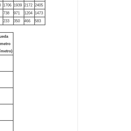
0
1706
1939
2172
2405
738
971
1204
1473
233
350
466
583
ueda
ámetro
ímetro)