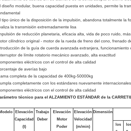
l diseño modular, buena capacidad puesta en unidades, permite la tra
undamental
l tipo único de la disposición de la impulsión, abandona totalmente la fo
ealiza la transmisión extremadamente lisa
mpulsión de reducción planetaria, eficacia alta, vida de poco ruido, más
otor cilíndrico original - motor de la rueda de freno del cono, frenado d
ntroducción de la guía de cuerda avanzada extranjera, funcionamiento 
nterruptor de límite rotatorio mecánico avanzado, alta exactitud
omponentes eléctricos con el control de alta calidad
orcentaje de averías bajo
ama completa de la capacidad de 400kg-50000kg
umpla completamente con los estándares nuevamente internacionales
omponentes eléctricos con el control de alta calidad
arámetro técnico para el ALZAMIENTO ESTÁNDAR de la CARRETI
Modelo
Elevación
Trabajo
Elevación
Elevación
Dimensión
Capacidad
Deber
Motor
Velocidad
los
lo
(t)
Poder
(m/min)