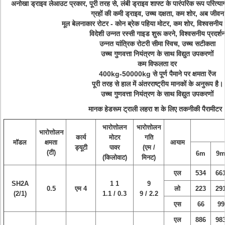
अनोखा ड्राइव लेआउट प्रकार, पूरी तरह से, लंबी ड्राइव शाफ्ट के पारंपरिक रूप परित्
ग्रहों की कमी ड्राइव, उच्च दक्षता, कम शोर, अब जीवन
मूल बेलनाकार रोटर - कोन ब्रेक पहिया मोटर, कम शोर, विश्वसनीय 
विदेशी उन्नत रस्सी गाइड शुरू करने, विश्वसनीय प्रदर्श
उन्नत यांत्रिक रोटरी सीमा स्विच, उच्च सटीकता
उच्च गुणवत्ता नियंत्रण के साथ विद्युत उपकरणों
कम विफलता दर
400kg-50000kg से पूर्ण पैमाने पर क्षमता रेंज
पूरी तरह से हाल में अंतरराष्ट्रीय मानकों के अनुरूप है।
उच्च गुणवत्ता नियंत्रण के साथ विद्युत उपकरणों
मानक हेडरूम ट्राली लहरा श के लिए तकनीकी पैरामीटर
भारोत्तोलन
भारोत्तोलन
भारोत्तोलन
कार्य
मोटर
गति
मॉडल
क्षमता
आयाम
ड्यूटी
पावर
(एम /
(टी)
6m
9
(किलोवाट)
मिनट)
एल
534
66
SH2A
1 1
9
0.5
एम 4
लो
223
29
(2/1)
1.1 / 0.3
9 / 2.2
एस
66
99
एल
886
98