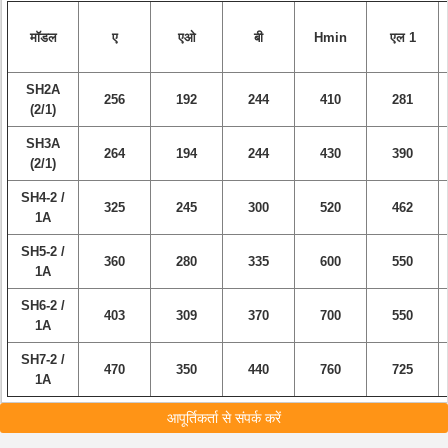
मॉडल
ए
एओ
बी
Hmin
एल 1
SH2A
256
192
244
410
281
(2/1)
SH3A
264
194
244
430
390
(2/1)
SH4-2 /
325
245
300
520
462
1A
SH5-2 /
360
280
335
600
550
1A
SH6-2 /
403
309
370
700
550
1A
SH7-2 /
470
350
440
760
725
1A
आपूर्तिकर्ता से संपर्क करें