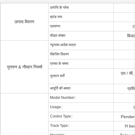
उत्पत्ति के प्लेस
ब्रांड नाम
उत्पाद विवरण
प्रमाणन
I
मॉडल संख्या
बिजल
न्यूनतम आदेश मात्रा
पैकेजिंग विवरण
प्रसव के समय
भुगतान & नौवहन नियमों
एल / सी, ट
भुगतान शर्तें
आपूर्ति की क्षमता
प्रति
Model Number::
Usage::
Control Type::
Pendent
Track Type::
H bea