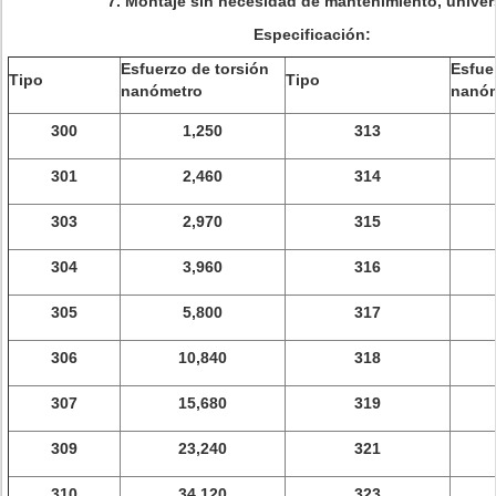
7.
Montaje sin necesidad de mantenimiento, univer
Especificación:
Esfuerzo de torsión
Esfue
Tipo
Tipo
nanómetro
nanó
300
1,250
313
301
2,460
314
303
2,970
315
304
3,960
316
305
5,800
317
306
10,840
318
307
15,680
319
309
23,240
321
310
34,120
323