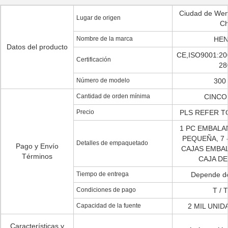
Ciudad de Wen
Lugar de origen
Ch
Nombre de la marca
HEN
Datos del producto
CE,ISO9001:20
Certificación
28
Número de modelo
300 
Cantidad de orden mínima
CINCO
Precio
PLS REFER T
1 PC EMBALA
PEQUEÑA, 7 
Detalles de empaquetado
Pago y Envío
CAJAS EMBA
Términos
CAJA D
Tiempo de entrega
Depende de
Condiciones de pago
T / 
Capacidad de la fuente
2 MIL UNID
Características y