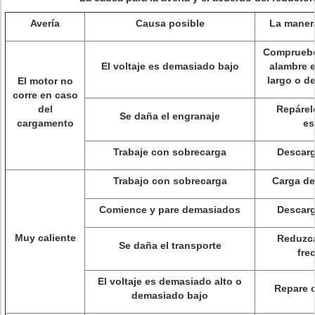
Avería
Causa posible
La maner
Compruebe 
El voltaje es demasiado bajo
alambre 
largo o d
El motor no
corre en caso
del
Repárel
Se daña el engranaje
cargamento
es
Trabaje con sobrecarga
Descarg
Trabajo con sobrecarga
Carga de
Comience y pare demasiados
Descarg
Muy caliente
Reduzca
Se daña el transporte
fre
El voltaje es demasiado alto o
Repare 
demasiado bajo