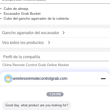
Cubo de almeja
Excavador Grab Bucket
Cubo del gancho agarrador de la cubierta
Gancho agarrador del excavador
Vea todos los productos
Perfil de la compañía
China Remote Control Grab Online Market
proveedores calificados
wirelessremotecontrolgrab.com
Trust Seal
Verified Suplier
7:24 PM
Inicio
Good day, what product are you looking for?
Todos los productos