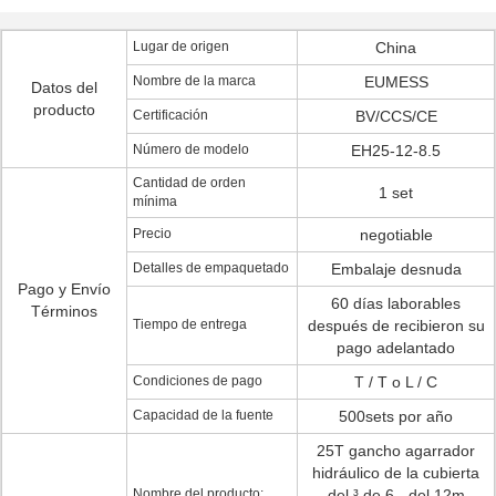
Lugar de origen
China
Nombre de la marca
EUMESS
Datos del
producto
Certificación
BV/CCS/CE
Número de modelo
EH25-12-8.5
Cantidad de orden
1 set
mínima
Precio
negotiable
Detalles de empaquetado
Embalaje desnuda
Pago y Envío
60 días laborables
Términos
Tiempo de entrega
después de recibieron su
pago adelantado
Condiciones de pago
T / T o L / C
Capacidad de la fuente
500sets por año
25T gancho agarrador
hidráulico de la cubierta
Nombre del producto:
del ³ de 6 - del 12m