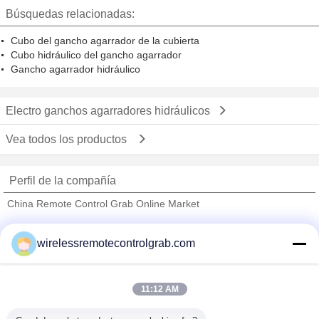
del pétalo multi atacan
cargamento de acero del pedazo
Búsquedas relacionadas:
Cubo del gancho agarrador de la cubierta
Cubo hidráulico del gancho agarrador
Gancho agarrador hidráulico
Electro ganchos agarradores hidráulicos
Vea todos los productos
Perfil de la compañía
China Remote Control Grab Online Market
proveedores calificados
wirelessremotecontrolgrab.com
Trust Seal
Verified Suplier
11:12 AM
Inicio