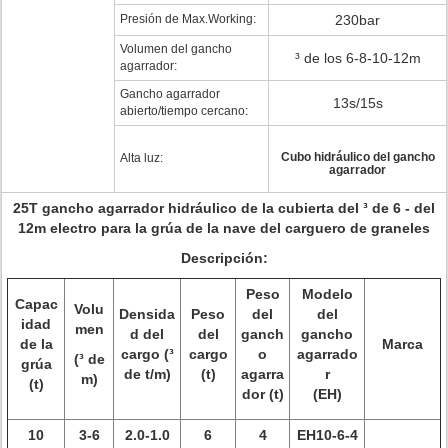
Presión de Max.Working:
230bar
Volumen del gancho
³ de los 6-8-10-12m
agarrador:
Gancho agarrador
13s/15s
abierto/tiempo cercano:
Cubo hidráulico del gancho
Alta luz:
agarrador
25T gancho agarrador hidráulico de la cubierta del ³ de 6 - del
12m electro para la grúa de la nave del carguero de graneles
Descripción:
Peso
Modelo
Capac
Volu
Densida
Peso
del
del
idad
men
d del
del
ganch
gancho
de la
Marca
cargo (³
cargo
o
agarrado
(³ de
grúa
de t/m)
(t)
agarra
r
m)
(t)
dor (t)
(EH)
10
3-6
2.0-1.0
6
4
EH10-6-4