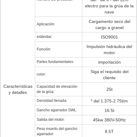
electro para la grúa de la
nave
Cargamento seco del
Aplicación:
cargo a granel
estándar:
ISO9001
Impulsión hidráulica del
Función:
motor
Partes fundamentales:
importación
Siga el requisito del
color:
cliente
Características
Capacidad de elevación
25t
de la grúa:
y detalles
Densidad llenada:
³ del 1.375-2.75t/m
Gancho agarrador SWL:
16.5t
Salida del motor:
45kw 380V-50Hz
Peso muerto del gancho
8.5T
agarrador: