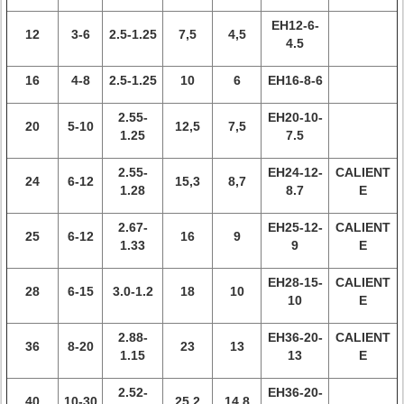
EH12-6-
12
3-6
2.5-1.25
7,5
4,5
4.5
16
4-8
2.5-1.25
10
6
EH16-8-6
2.55-
EH20-10-
20
5-10
12,5
7,5
1.25
7.5
2.55-
EH24-12-
CALIENT
24
6-12
15,3
8,7
1.28
8.7
E
2.67-
EH25-12-
CALIENT
25
6-12
16
9
1.33
9
E
EH28-15-
CALIENT
28
6-15
3.0-1.2
18
10
10
E
2.88-
EH36-20-
CALIENT
36
8-20
23
13
1.15
13
E
2.52-
EH36-20-
40
10-30
25,2
14,8