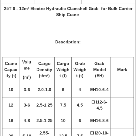
25T 6 - 12m³ Electro Hydraulic Clamshell Grab for Bulk Carrier
Ship Crane
Description:
Volu
Crane
Cargo
Cargo
Grab
Grab
me
Capac
Density
Weigh
Weigh
Model
Mark
ity (t)
(t/m³)
t (t)
t (t)
(EH)
(m³)
10
3-6
2.0-1.0
6
4
EH10-6-4
EH12-6-
12
3-6
2.5-1.25
7.5
4.5
4.5
16
4-8
2.5-1.25
10
6
EH16-8-6
2.55-
EH20-10-