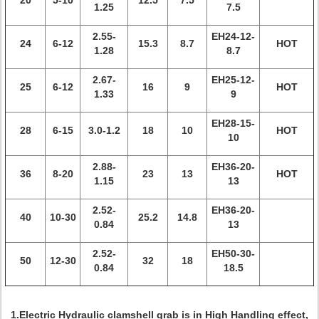
20
5-10
12.5
7.5
1.25
7.5
2.55-
EH24-12-
24
6-12
15.3
8.7
HOT
1.28
8.7
2.67-
EH25-12-
25
6-12
16
9
HOT
1.33
9
EH28-15-
28
6-15
3.0-1.2
18
10
HOT
10
2.88-
EH36-20-
36
8-20
23
13
HOT
1.15
13
2.52-
EH36-20-
40
10-30
25.2
14.8
0.84
13
2.52-
EH50-30-
50
12-30
32
18
0.84
18.5
1.Electric Hydraulic clamshell grab is in High Handling effect,