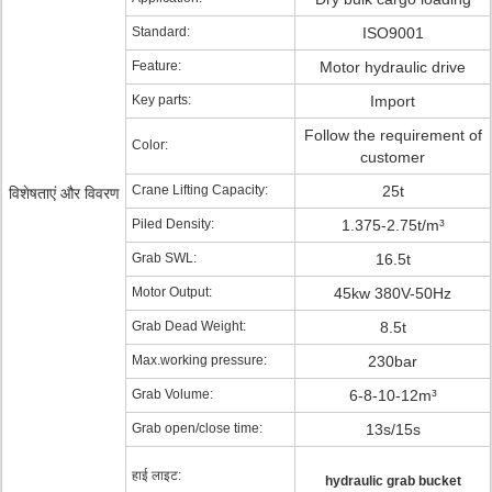
Standard:
ISO9001
Feature:
Motor hydraulic drive
Key parts:
Import
Follow the requirement of
Color:
customer
Crane Lifting Capacity:
25t
विशेषताएं और विवरण
Piled Density:
1.375-2.75t/m³
Grab SWL:
16.5t
Motor Output:
45kw 380V-50Hz
Grab Dead Weight:
8.5t
Max.working pressure:
230bar
Grab Volume:
6-8-10-12m³
Grab open/close time:
13s/15s
हाई लाइट:
hydraulic grab bucket