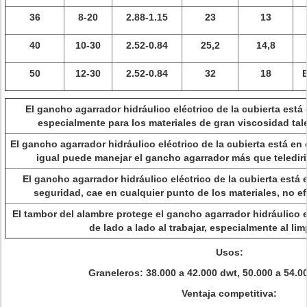
36
8-20
2.88-1.15
23
13
40
10-30
2.52-0.84
25,2
14,8
50
12-30
2.52-0.84
32
18
E
El gancho agarrador hidráulico eléctrico de la cubierta está 
especialmente para los materiales de gran viscosidad tal
El gancho agarrador hidráulico eléctrico de la cubierta está en 
igual puede manejar el gancho agarrador más que telediri
El gancho agarrador hidráulico eléctrico de la cubierta está 
seguridad, cae en cualquier punto de los materiales, no e
El tambor del alambre protege el gancho agarrador hidráulico el
de lado a lado al trabajar, especialmente al lim
Usos:
Graneleros: 38.000 a 42.000 dwt, 50.000 a 54.0
Ventaja competitiva: