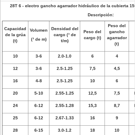
28T 6 - electro gancho agarrador hidráulico de la cubierta 1
Descripción:
Peso del
Capacidad
Densidad del
Volumen
Peso del
gancho
de la grúa
cargo (³ de
cargo (t)
agarrador
(³ de m)
(t)
t/m)
(t)
10
3-6
2.0-1.0
6
4
12
3-6
2.5-1.25
7,5
4,5
16
4-8
2.5-1.25
10
6
20
5-10
2.55-1.25
12,5
7,5
24
6-12
2.55-1.28
15,3
8,7
25
6-12
2.67-1.33
16
9
28
6-15
3.0-1.2
18
10