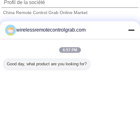
Profil de la société
China Remote Control Grab Online Market
Fournisseurs vérifié
wirelessremotecontrolgrab.com
Trust Seal
Verified Suplier
6:57 PM
Accueil
Good day, what product are you looking for?
Tous les produits
Au sujet de nous
Contactez-nous
Demande de soumission
Changez la langue