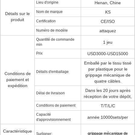
Lieu d'origine
Henan, Chine
Nom de marque
KS
Détails sur le
produit
Certification
CE/ISO
Numéro de modèle
attaquez
Quantité de commande
1 jeu
min
Prix
USD3000-USD15000
Emballé par le tissu tissé
par plastique pour le
Détails d'emballage
Conditions de
grippage mécanique de
paiement et
quatre câbles.
expédition
Dans les 20 jours après
Délai de livraison
réception de votre dépôt,
Conditions de paiement
T/T/L/C
Capacité
année 10000sets/per
d'approvisionnement
Caractéristique
grippage mécanique de
Surligner: