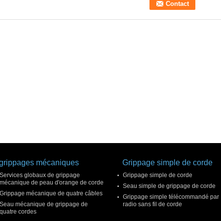
grippages mécaniques
Grippage simple de corde
Services globaux de grippage
Grippage simple de corde
mécanique de peau d'orange de corde
Seau simple de grippage de corde
Grippage mécanique de quatre câbles
Grippage simple télécommandé par
Seau mécanique de grippage de
radio sans fil de corde
quatre cordes