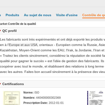
n
Produits
Au sujet de nous
Visite d'usine
Contrôle de qu
rket Contrôle de la qualité
QC profil
Les fabricants sont très expérimentés et ont déjà exporté les produits
en à l'
Europe et aux USA,
orientaux - Européen comme la Russie, Asi
Kazakhstan, Moyen-Orient comme les EAU, l'Irak, la Jordanie, l'Iran et
« Traitez les clients sincèrement, considérez la réputation de société
qualité pour gagner le succès » est l'idée de gestion des fabricants. I
coopérer avec tout le monde, et établissent des relations à long terme 
avec les autres. Faites bon accueil sincèrement à la présence des vieu
Certifications
Norme:
ISO
Nombre:
440400000302369
Prescription Date:
2012-01-01