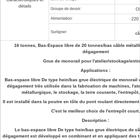
détails
Groupe de devoir:
O
Alimentation:
220 
Surligner:
câ
16 tonnes, Bas-Espace libre de 20 tonnes/bas câble métall
dégagement
Grue de monorail pour l'atelier/stockage/entr
Applications :
Bas-espace libre De type hein/bas grue électrique de monorail 
dégagement très utilisée dans la fabrication de machines, l'atel
métallurgique, le stockage, la terre courante, l'entrepôt, 
Il est installé dans la poutre en tôle du pont roulant directement,
C'est le meilleur choix de l'entrepôt court.
Description :
Le bas-espace libre De type hein/bas grue électrique de câ
dégagement est développé en combinant et en appliquant des te