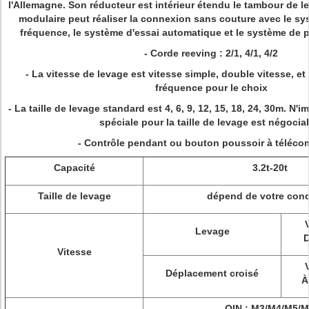
l'Allemagne. Son réducteur est intérieur étendu le tambour de l
modulaire peut réaliser la connexion sans couture avec le sy
fréquence, le système d'essai automatique et le système de
- Corde reeving : 2/1, 4/1, 4/2
- La vitesse de levage est vitesse simple, double vitesse, et
fréquence pour le choix
- La taille de levage standard est 4, 6, 9, 12, 15, 18, 24, 30m. N'
spéciale pour la taille de levage est négocia
- Contrôle pendant ou bouton poussoir à téléc
Capacité
3.2t-20t
Taille de levage
dépend de votre cond
Levage
D
Vitesse
Déplacement croisé
À
OIN : M3/M4/M5/