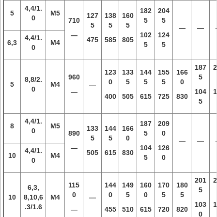
4,4/1.
182
204
5
M5
127
138
160
0
710
5
5
5
5
5
—
—
—
102
124
4,4/1.
475
585
805
6,3
M4
5
5
0
187
2
123
133
144
155
166
960
5
8,8/2.
0
5
5
5
0
5
M4
—
0
—
104
1
400
505
615
725
830
5
4,4/1.
187
209
8
M5
133
144
166
0
890
5
0
5
5
0
—
—
—
104
126
4,4/1.
505
615
830
10
M4
5
0
0
201
2
115
144
149
160
170
180
6,3,
5
0
0
5
0
5
5
10
8,10,6
M4
—
103
1
.3/1.6
—
455
510
615
720
820
0