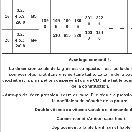
3,2,
16
4,5,3.
M5
201
222
109
149
160
180
2/0.8
5
5
0
5
0
5
—
—
103
124
3,2,
—
510
615
820
0
0
20
4,5,3.
M4
2/0.8
Avantage compétitif :
- La dimension axiale de la grue est compacte, il est facile de 
soulever plus haut dans une certaine taille. La taille de la ba
crochet est la plus petite comparée à la grue CD ; elle fait le poss
de la construction.
- Auto-poids léger, pression légère de roue. Elle réduit la pressi
le coefficient de sécurité de la poutre.
-
Double vitesse ou
vitesse
variable
si demande de
- Commencer et s'arrêter sans heurt.
- Déplacement à faible bruit, sûr et fiable.