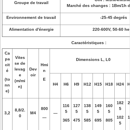
Groupe de travail
Marché des changes : 1Bm/1h d
Environnement de travail
-25-45 degrés
Alimentation d'énergie
220-600V, 50-60 he
Caractéristiques :
Ca
Vites
pa
Dimensions L, L0
se de
cit
Hmi
levag
Dev
é
n
e
oir
(to
E
(m/mi
H4
H6
H9
H12
H15
H18
H24
H
nn
n)
e)
182
2
116
127
138
149
160
800
5
8,8/2.
5
5
5
5
5
3,2
M4
—
0
—
102
1
365
475
585
695
805
5