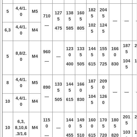
4,4/1.
182
204
5
M5
127
138
160
0
710
5
5
5
5
5
—
—
—
102
124
4,4/1.
475
585
805
6,3
M4
5
5
0
187
2
123
133
144
155
166
960
5
8,8/2.
0
5
5
5
0
5
M4
—
0
—
104
1
400
505
615
725
830
5
4,4/1.
187
209
8
M5
133
144
166
0
890
5
0
5
5
0
—
—
—
104
126
4,4/1.
505
615
830
10
M4
5
0
0
201
2
115
144
149
160
170
180
6,3,
5
0
0
5
0
5
5
10
8,10,6
M4
—
103
1
.3/1.6
—
455
510
615
720
820