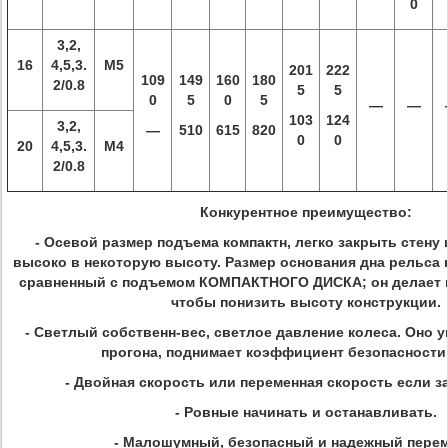
0
3,2,
16
4,5,3.
M5
201
222
109
149
160
180
2/0.8
5
5
0
5
0
5
—
—
103
124
3,2,
—
510
615
820
0
0
20
4,5,3.
M4
2/0.8
Конкурентное преимущество:
- Осевой размер подъема компактн, легко закрыть стену 
высоко в некоторую высоту. Размер основания дна рельса
сравненный с подъемом КОМПАКТНОГО ДИСКА; он делает 
чтобы понизить высоту конструкции.
- Светлый собственн-вес, светлое давление колеса. Оно 
прогона, поднимает коэффициент безопасности 
-
Двойная скорость или переменная скорость
если з
- Ровные начинать и останавливать.
- Малошумный, безопасный и надежный пере