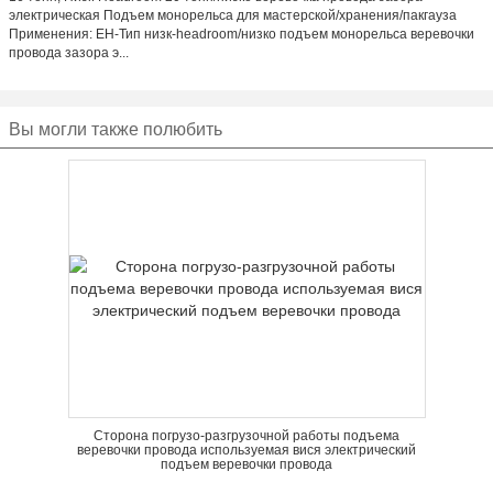
электрическая Подъем монорельса для мастерской/хранения/пакгауза
Применения: EH-Тип низк-headroom/низко подъем монорельса веревочки
провода зазора э...
Вы могли также полюбить
Сторона погрузо-разгрузочной работы подъема
веревочки провода используемая вися электрический
подъем веревочки провода