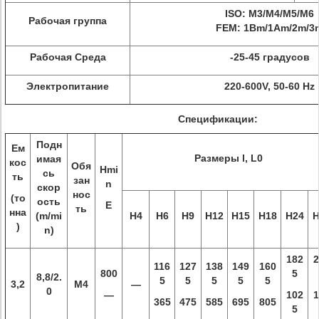
ISO: M3/M4/M5/M6
Рабочая группа
FEM: 1Bm/1Am/2m/3
Рабочая Среда
-25-45 градусов
Электропитание
220-600V, 50-60 Hz
Спецификации:
Подн
Ем
Размеры l, L0
имая
кос
Обя
Hmi
сь
ть
зан
n
скор
нос
(то
ость
E
ть
нна
(m/mi
H4
H6
H9
H12
H15
H18
H24
H
)
n)
182
2
116
127
138
149
160
800
5
8,8/2.
5
5
5
5
5
3,2
M4
—
0
—
102
1
365
475
585
695
805
5