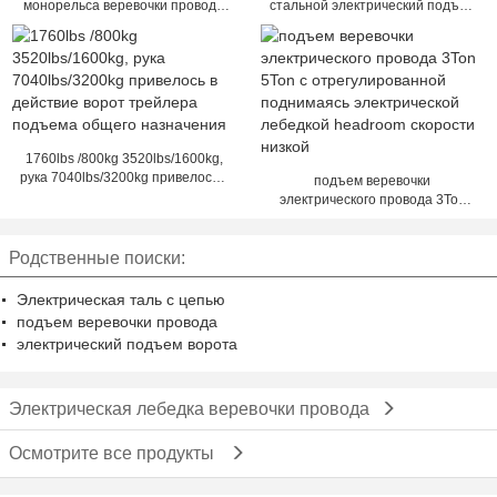
монорельса веревочки провода
стальной электрический подъем
Headroom электрический для
веревочки провода 380v,
угольной промышленности
электрический ворот 2 тонны
1760lbs /800kg 3520lbs/1600kg,
рука 7040lbs/3200kg привелось в
подъем веревочки
действие ворот трейлера
электрического провода 3Ton
подъема общего назначения
5Ton с отрегулированной
поднимаясь электрической
Родственные поиски:
лебедкой headroom скорости
низкой
Электрическая таль с цепью
подъем веревочки провода
электрический подъем ворота
Электрическая лебедка веревочки провода
Осмотрите все продукты