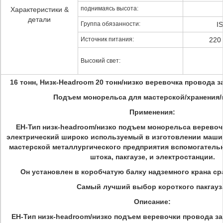
поднимаясь высота:
Характеристики &
детали
Группа обязанности:
I
Источник питания:
220 
Высокий свет:
16 тонн, Низк-Headroom 20 тонн/низко веревочка провода з
Подъем монорельса для мастерской/хранения/
Применения:
EH-Тип низк-headroom/низко подъем монорельса веревоч
электрический широко используемый в изготовлении маши
мастерской металлургического предприятия вспомогательн
штока, пакгаузе, и электростанции.
Он установлен в коробчатую балку надземного крана сра
Самый лучший выбор короткого пакгауз
Описание:
EH-Тип низк-headroom/низко подъем веревочки провода за