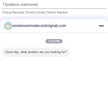
Профиль компании
China Remote Control Grab Online Market
проверенных поставщиков
wirelessremotecontrolgrab.com
Trust Seal
Verified Suplier
4:19 PM
Главная страница
Good day, what product are you looking for?
Все продукты
Карта сайта
контактные данные
Отправить запрос
Измените язык