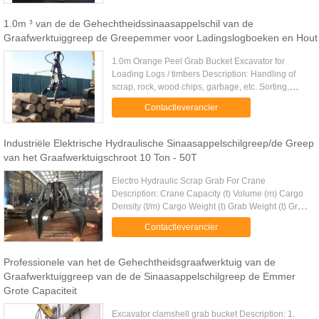
1.0m ³ van de de Gehechtheidssinaasappelschil van de
Graafwerktuiggreep de Greepemmer voor Ladingslogboeken en Hout
1.0m Orange Peel Grab Bucket Excavator for
Loading Logs / timbers Description: Handling of
scrap, rock, wood chips, garbage, etc. Sorting,
placement of rocks and bulky and irregular shaped
Contactleverancier
items. Multiple tine ...
Industriële Elektrische Hydraulische Sinaasappelschilgreep/de Greep
van het Graafwerktuigschroot 10 Ton - 50T
Electro Hydraulic Scrap Grab For Crane
Description: Crane Capacity (t) Volume (m) Cargo
Density (t/m) Cargo Weight (t) Grab Weight (t) Grab
Model (EH) Mark 10 3-6 2.0-1.0 6 4 EH10-6-4 12
Contactleverancier
3-6 2.5-1.25 7.5 4.5 .....
Professionele van het de Gehechtheidsgraafwerktuig van de
Graafwerktuiggreep van de de Sinaasappelschilgreep de Emmer
Grote Capaciteit
Excavator clamshell grab bucket Description: 1.