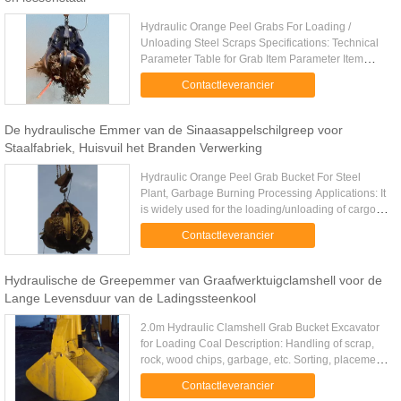
Hydraulic Orange Peel Grabs For Loading /
Unloading Steel Scraps Specifications: Technical
Parameter Table for Grab Item Parameter Item
Parameter Volume 3.2 m3 Voltage 380V, 50Hz
Contactleverancier
Level of antisepticise F2 Level ...
De hydraulische Emmer van de Sinaasappelschilgreep voor
Staalfabriek, Huisvuil het Branden Verwerking
Hydraulic Orange Peel Grab Bucket For Steel
Plant, Garbage Burning Processing Applications: It
is widely used for the loading/unloading of cargos
with irregular shapes such as steel scraps,
Contactleverancier
garbage, stones, in ...
Hydraulische de Greepemmer van Graafwerktuigclamshell voor de
Lange Levensduur van de Ladingssteenkool
2.0m Hydraulic Clamshell Grab Bucket Excavator
for Loading Coal Description: Handling of scrap,
rock, wood chips, garbage, etc. Sorting, placement
of rocks and bulky and irregular shaped items.
Contactleverancier
Multiple tine .....