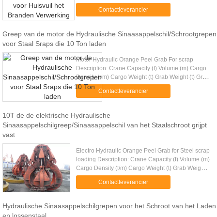
For Garbage Burning Processing Applications: It is
Contactleverancier
widely used for the ...
Greep van de motor de Hydraulische Sinaasappelschil/Schrootgrepen
voor Staal Sraps die 10 Ton laden
Motor Hydraulic Orange Peel Grab For scrap
Description: Crane Capacity (t) Volume (m) Cargo
Density (t/m) Cargo Weight (t) Grab Weight (t) Grab
Model (EH) Mark 10 3-6 2.0-1.0 6 4 EH10-6-4 12
Contactleverancier
3-6 2.5-1.25 7.5 4....
10T de de elektrische Hydraulische
Sinaasappelschilgreep/Sinaasappelschil van het Staalschroot grijpt
vast
Electro Hydraulic Orange Peel Grab for Steel scrap
loading Description: Crane Capacity (t) Volume (m)
Cargo Density (t/m) Cargo Weight (t) Grab Weight
(t) Grab Model (EH) Mark 10 3-6 2.0-1.0 6 4 EH10-
Contactleverancier
6-4 12 3-6 ...
Hydraulische Sinaasappelschilgrepen voor het Schroot van het Laden
en lossenstaal