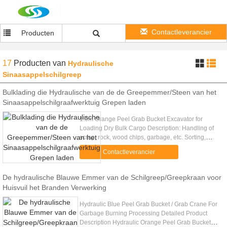
Contactleverancier
Producten
17
Producten
van
Hydraulische
Sinaasappelschilgreep
Bulklading die Hydraulische van de de Greepemmer/Steen van het
Sinaasappelschilgraafwerktuig Grepen laden
1.0m Orange Peel Grab Bucket Excavator for
Loading Dry Bulk Cargo Description: Handling of
scrap, rock, wood chips, garbage, etc. Sorting,
placement of rocks and bulky and irregular shaped
Contactleverancier
items. Multiple tine ...
De hydraulische Blauwe Emmer van de Schilgreep/Greepkraan voor
Huisvuil het Branden Verwerking
Hydraulic Blue Peel Grab Bucket / Grab Crane For
Garbage Burning Processing Detailed Product
Description Hydraulic Orange Peel Grab Bucket