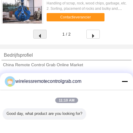
Handling of scrap, rock, wood chips, garbage, etc.
2. Sorting, placement of rocks and bulky and
irregular shaped items. 3. Multiple tine design
Contactleverancier
depending on the ....
1 / 2
Bedrijfsprofiel
China Remote Control Grab Online Market
Verified Leveranciers
wirelessremotecontrolgrab.com
Trust Seal
Verified Suplier
11:10 AM
Thuis
Good day, what product are you looking for?
Alle producten
Ongeveer ons